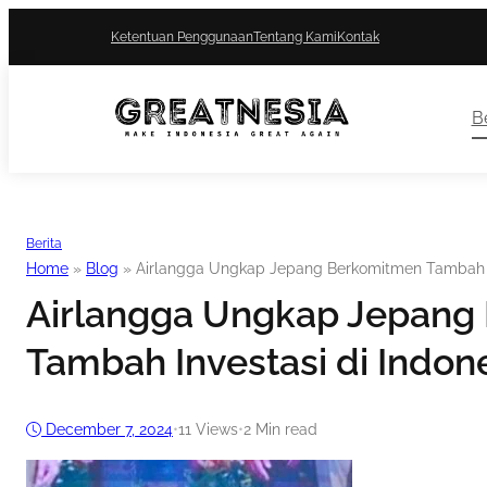
Ketentuan Penggunaan
Tentang Kami
Kontak
Be
Berita
Home
»
Blog
»
Airlangga Ungkap Jepang Berkomitmen Tambah In
Airlangga Ungkap Jepang
Tambah Investasi di Indon
December 7, 2024
•
11
Views
•
2 Min read