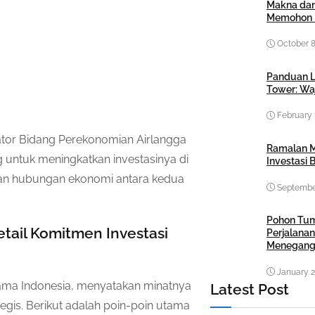
Makna dan
Memohon 
October 8
Panduan L
Tower: Waj
February 
tor Bidang Perekonomian Airlangga
Ramalan M
untuk meningkatkan investasinya di
Investasi B
uatan hubungan ekonomi antara kedua
September
Pohon Tu
ail Komitmen Investasi
Perjalanan
Menegang
January 2
tama Indonesia, menyatakan minatnya
Latest Post
tegis. Berikut adalah poin-poin utama