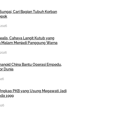
ir Sungai, Cari Bagian Tubuh Korban
Depok
 2026
ealis, Cahaya Langit Kutub yang
 Malam Menjadi Panggung Warna
 2026
anoid China Bantu Operasi Empedu,
or Dunia
026
ngkap PKB yang Usung Megawati Jadi
da 1999
026