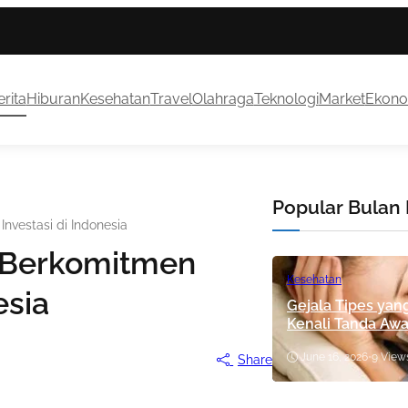
rita
Hiburan
Kesehatan
Travel
Olahraga
Teknologi
Market
Ekono
Popular Bulan 
vestasi di Indonesia
 Berkomitmen
Kesehatan
esia
Gejala Tipes yan
Kenali Tanda Aw
June 16, 2026
•
9 View
Share