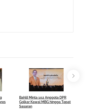
ng
Bahlil Minta 102 Anggota DPR
Evaluasi MBG Picu
pres
Golkar Kawal MBG hingga Tepat
SPPG Bandung Be
Sasaran
Modal