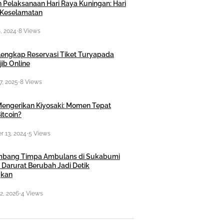
 Pelaksanaan Hari Raya Kuningan: Hari
Keselamatan
, 2024
•
8 Views
engkap Reservasi Tiket Turyapada
ib Online
7, 2025
•
8 Views
engerikan Kiyosaki: Momen Tepat
itcoin?
 13, 2024
•
5 Views
mbang Timpa Ambulans di Sukabumi
 Darurat Berubah Jadi Detik
kan
2, 2026
•
4 Views