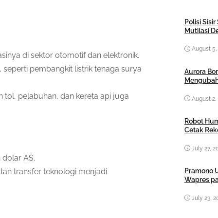
Polisi Sis
Mutilasi 
August 5,
nya di sektor otomotif dan elektronik.
 seperti pembangkit listrik tenaga surya
Aurora Bor
Mengubah
 tol, pelabuhan, dan kereta api juga
August 2,
Robot Hum
Cetak Rek
July 27, 2
 dolar AS.
an transfer teknologi menjadi
Pramono U
Wapres pa
July 23, 2