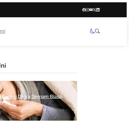
mi
Ini
g Sering Dikira Demam Biasa,
alnya
s