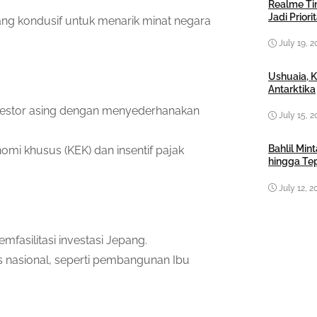
Realme Tin
Jadi Prior
yang kondusif untuk menarik minat negara
July 19, 2
Ushuaia, 
Antarktika
investor asing dengan menyederhanakan
July 15, 2
Bahlil Mi
nomi khusus (KEK) dan insentif pajak
hingga Te
July 12, 2
mfasilitasi investasi Jepang.
s nasional, seperti pembangunan Ibu