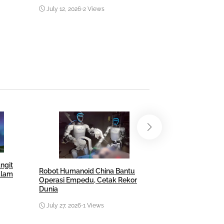
July 12, 2026
•
2 Views
June 22, 2026
•
3 Vi
ngit
Robot Humanoid China Bantu
Pramono Ungkap 
alam
Operasi Empedu, Cetak Rekor
Usung Megawati 
Dunia
pada 1999
July 27, 2026
•
1 Views
July 23, 2026
•
4 Vi