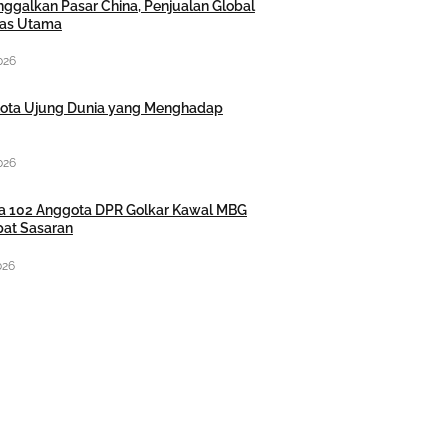
ggalkan Pasar China, Penjualan Global
itas Utama
026
Kota Ujung Dunia yang Menghadap
026
nta 102 Anggota DPR Golkar Kawal MBG
pat Sasaran
026