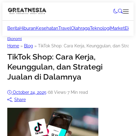
Berita
Hiburan
Kesehatan
Travel
Olahraga
Teknologi
Market
Ekon
Ekonomi
Home
»
Blog
»
TikTok Shop: Cara Kerja, Keunggulan, dan Strate
TikTok Shop: Cara Kerja,
Keunggulan, dan Strategi
Jualan di Dalamnya
October 24, 2025
•
68
Views
•
7 Min read
Share