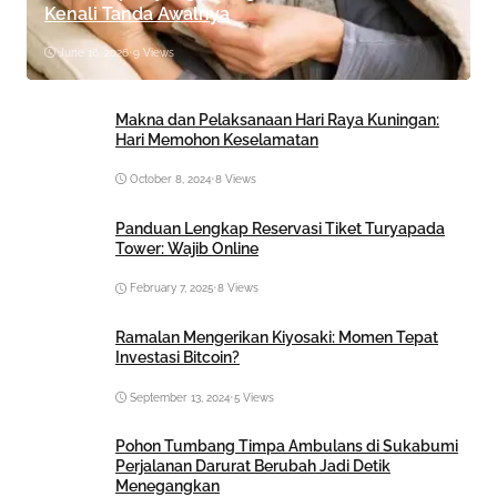
Kenali Tanda Awalnya
June 16, 2026
•
9 Views
Makna dan Pelaksanaan Hari Raya Kuningan:
Hari Memohon Keselamatan
October 8, 2024
•
8 Views
Panduan Lengkap Reservasi Tiket Turyapada
Tower: Wajib Online
February 7, 2025
•
8 Views
Ramalan Mengerikan Kiyosaki: Momen Tepat
Investasi Bitcoin?
September 13, 2024
•
5 Views
Pohon Tumbang Timpa Ambulans di Sukabumi
Perjalanan Darurat Berubah Jadi Detik
Menegangkan