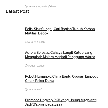
January 22, 2026
•
4 Views
Latest Post
Polisi Sisir Sungai, Cari Bagian Tubuh Korban
Mutilasi Depok
August 5, 2026
Aurora Borealis, Cahaya Langit Kutub yang
Mengubah Malam Menjadi Panggung Warna
August 2, 2026
Robot Humanoid China Bantu Operasi Empedu,
Cetak Rekor Dunia
July 27, 2026
Pramono Ungkap PKB yang Usung Megawati
Jadi Wapres pada 1999