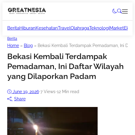
Berita
Hiburan
Kesehatan
Travel
Olahraga
Teknologi
Market
Ekon
Berita
Home
»
Blog
»
Bekasi Kembali Terdampak Pemadaman, Ini Daft
Bekasi Kembali Terdampak
Pemadaman, Ini Daftar Wilayah
yang Dilaporkan Padam
June 19, 2026
•
7
Views
•
12 Min read
Share