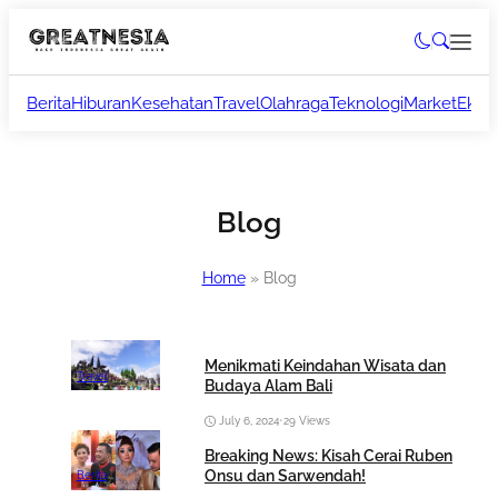
Berita
Hiburan
Kesehatan
Travel
Olahraga
Teknologi
Market
Ekon
Blog
Home
»
Blog
Menikmati Keindahan Wisata dan
Travel
Budaya Alam Bali
July 6, 2024
•
29 Views
Breaking News: Kisah Cerai Ruben
Onsu dan Sarwendah!
Berita