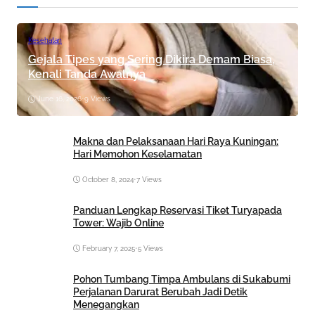
Kesehatan
Gejala Tipes yang Sering Dikira Demam Biasa,
Kenali Tanda Awalnya
June 16, 2026
•
9 Views
Makna dan Pelaksanaan Hari Raya Kuningan:
Hari Memohon Keselamatan
October 8, 2024
•
7 Views
Panduan Lengkap Reservasi Tiket Turyapada
Tower: Wajib Online
February 7, 2025
•
5 Views
Pohon Tumbang Timpa Ambulans di Sukabumi
Perjalanan Darurat Berubah Jadi Detik
Menegangkan