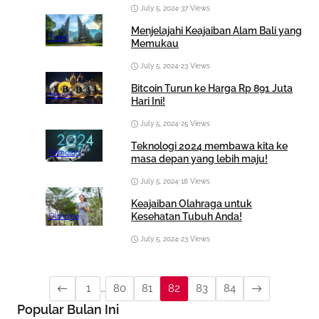
July 5, 2024
•
37 Views
Menjelajahi Keajaiban Alam Bali yang
Travel
Memukau
July 5, 2024
•
23 Views
Bitcoin Turun ke Harga Rp 891 Juta
Market
Hari Ini!
July 5, 2024
•
25 Views
Teknologi 2024 membawa kita ke
Teknologi
masa depan yang lebih maju!
July 5, 2024
•
18 Views
Keajaiban Olahraga untuk
Kesehatan Tubuh Anda!
Olahraga
July 5, 2024
•
23 Views
1
…
80
81
82
83
84
Popular Bulan Ini