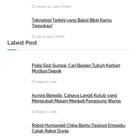
January 22, 2026
•
4 Views
Teknologi Terkini yang Bakal Bikin Kamu
Terpukau!
July 9, 2024
•
3 Views
Latest Post
Polisi Sisir Sungai, Cari Bagian Tubuh Korban
Mutilasi Depok
August 5, 2026
Aurora Borealis, Cahaya Langit Kutub yang
Mengubah Malam Menjadi Panggung Warna
August 2, 2026
Robot Humanoid China Bantu Operasi Empedu,
Cetak Rekor Dunia