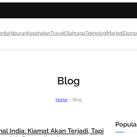
rita
Hiburan
Kesehatan
Travel
Olahraga
Teknologi
Market
Ekono
Blog
Home
»
Blog
Popular
al India: Kiamat Akan Terjadi, Tapi