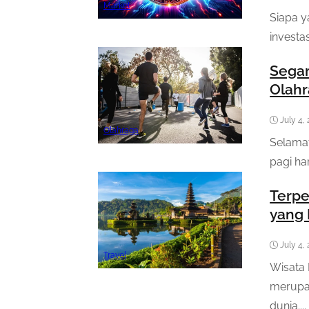
Market
Siapa y
investa
Segar
Olahr
July 4,
Olahraga
Selama
pagi ha
Terpe
yang
July 4,
Travel
Wisata 
merupa
dunia....