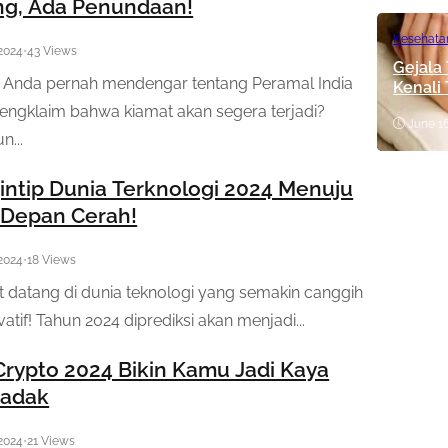
g, Ada Penundaan!
Kesehata
 2024
•
43 Views
Gejala
 Anda pernah mendengar tentang Peramal India
Kenali
ngklaim bahwa kiamat akan segera terjadi?
June 16
n...
ntip Dunia Terknologi 2024 Menuju
 Depan Cerah!
 2024
•
18 Views
 datang di dunia teknologi yang semakin canggih
atif! Tahun 2024 diprediksi akan menjadi...
Crypto 2024 Bikin Kamu Jadi Kaya
adak
 2024
•
21 Views