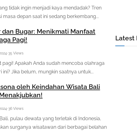
ang tidak ingin menjadi kaya mendadak? Tren
si masa depan saat ini sedang berkembang...
 dan Bugar: Menikmati Manfaat
Latest
aga Pagi!
 2024
•
35 Views
t pagi! Apakah Anda sudah mencoba olahraga
ri ini? Jika belum, mungkin saatnya untuk...
sona oleh Keindahan Wisata Bali
 Menakjubkan!
 2024
•
36 Views
Bali, pulau dewata yang terletak di Indonesia,
kan surganya wisatawan dari berbagai belahan