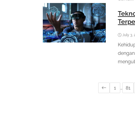
Tekn
Terpe
July 3,
Teknologi
Kehidup
dengan 
mengub
1
…
81