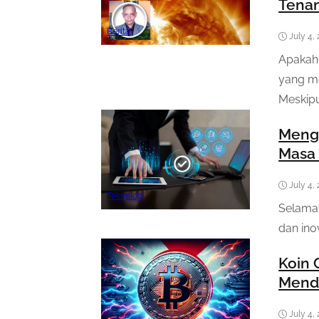
Tenan
Berita
July 4,
Apakah
yang me
Meskipu
Mengi
Masa
July 4,
Teknologi
Selamat
dan inov
Koin 
Mend
July 4,