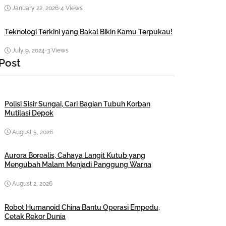
January 22, 2026
•
4 Views
Teknologi Terkini yang Bakal Bikin Kamu Terpukau!
July 9, 2024
•
3 Views
 Post
Polisi Sisir Sungai, Cari Bagian Tubuh Korban
Mutilasi Depok
August 5, 2026
Aurora Borealis, Cahaya Langit Kutub yang
Mengubah Malam Menjadi Panggung Warna
August 2, 2026
Robot Humanoid China Bantu Operasi Empedu,
Cetak Rekor Dunia