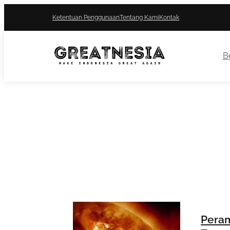
Ketentuan Penggunaan
Tentang Kami
Kontak
Be
Peram