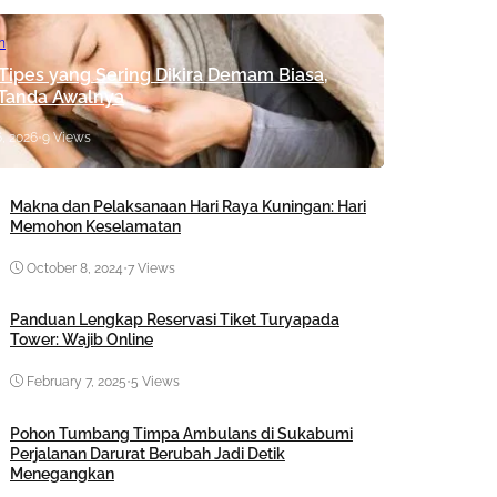
n
 Tipes yang Sering Dikira Demam Biasa,
 Tanda Awalnya
, 2026
•
9 Views
Makna dan Pelaksanaan Hari Raya Kuningan: Hari
Memohon Keselamatan
October 8, 2024
•
7 Views
Panduan Lengkap Reservasi Tiket Turyapada
Tower: Wajib Online
February 7, 2025
•
5 Views
Pohon Tumbang Timpa Ambulans di Sukabumi
Perjalanan Darurat Berubah Jadi Detik
Menegangkan