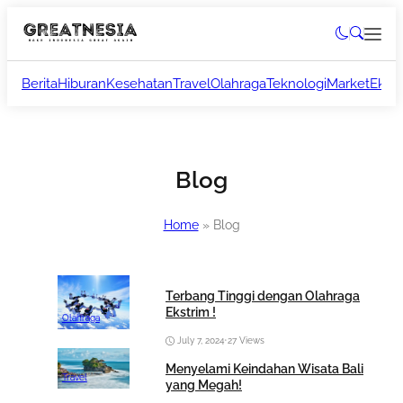
Berita
Hiburan
Kesehatan
Travel
Olahraga
Teknologi
Market
Ekon
Blog
Home
»
Blog
Terbang Tinggi dengan Olahraga
Ekstrim !
Olahraga
July 7, 2024
•
27 Views
Menyelami Keindahan Wisata Bali
Travel
yang Megah!