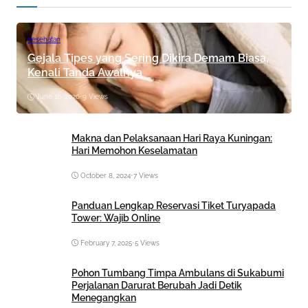
Kesehatan
Gejala Tipes yang Sering Dikira Demam Biasa,
Kenali Tanda Awalnya
June 16, 2026
•
9 Views
Makna dan Pelaksanaan Hari Raya Kuningan:
Hari Memohon Keselamatan
October 8, 2024
•
7 Views
Panduan Lengkap Reservasi Tiket Turyapada
Tower: Wajib Online
February 7, 2025
•
5 Views
Pohon Tumbang Timpa Ambulans di Sukabumi
Perjalanan Darurat Berubah Jadi Detik
Menegangkan