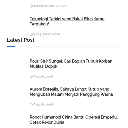
January 22, 2026
•
4 Views
Teknologi Terkini yang Bakal Bikin Kamu
Terpukau!
July 9, 2024
•
3 Views
Latest Post
Polisi Sisir Sungai, Cari Bagian Tubuh Korban
Mutilasi Depok
August 5, 2026
Aurora Borealis, Cahaya Langit Kutub yang
Mengubah Malam Menjadi Panggung Warna
August 2, 2026
Robot Humanoid China Bantu Operasi Empedu,
Cetak Rekor Dunia