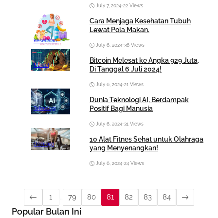
July 7, 2024
•
22 Views
Cara Menjaga Kesehatan Tubuh
Lewat Pola Makan.
Kesehatan
July 6, 2024
•
36 Views
Bitcoin Melesat ke Angka 929 Juta,
Market
Di Tanggal 6 Juli 2024!
July 6, 2024
•
21 Views
Dunia Teknologi AI, Berdampak
Positif Bagi Manusia
Teknologi
July 6, 2024
•
31 Views
10 Alat Fitnes Sehat untuk Olahraga
Olahraga
yang Menyenangkan!
July 6, 2024
•
24 Views
1
…
79
80
81
82
83
84
Popular Bulan Ini