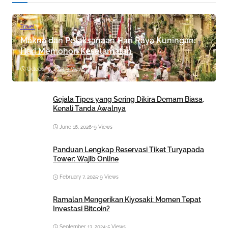
Travel
Makna dan Pelaksanaan Hari Raya Kuningan:
Hari Memohon Keselamatan
October 8, 2024
•
9 Views
Gejala Tipes yang Sering Dikira Demam Biasa,
Kenali Tanda Awalnya
June 16, 2026
•
9 Views
Panduan Lengkap Reservasi Tiket Turyapada
Tower: Wajib Online
February 7, 2025
•
9 Views
Ramalan Mengerikan Kiyosaki: Momen Tepat
Investasi Bitcoin?
September 13, 2024
•
5 Views