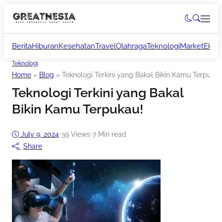
Berita
Hiburan
Kesehatan
Travel
Olahraga
Teknologi
Market
Ekon
Teknologi
Home
»
Blog
»
Teknologi Terkini yang Bakal Bikin Kamu Terpukau
Teknologi Terkini yang Bakal
Bikin Kamu Terpukau!
July 9, 2024
•
39
Views
•
7 Min read
Share