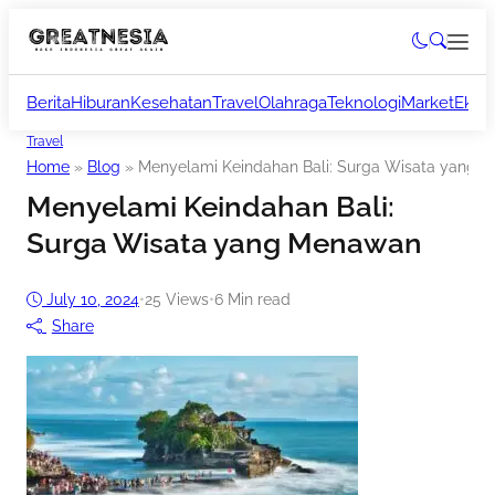
Berita
Hiburan
Kesehatan
Travel
Olahraga
Teknologi
Market
Ekon
Travel
Home
»
Blog
»
Menyelami Keindahan Bali: Surga Wisata yang 
Menyelami Keindahan Bali:
Surga Wisata yang Menawan
July 10, 2024
•
25
Views
•
6 Min read
Share