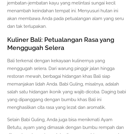
jembatan-jembatan kayu yang melintasi sungai kecil
menambah keindahan tempat ini. Menyusuri hutan ini
akan membawa Anda pada petualangan alam yang seru
dan tak terlupakan.
Kuliner Bali: Petualangan Rasa yang
Menggugah Selera
Bali terkenal dengan kekayaan kulinernya yang
menggugah selera. Dari warung pinggir jalan hingga
restoran mewah, berbagai hidangan khas Bali siap
memanjakan lidah Anda. Babi Guling, misalnya, adalah
salah satu hidangan ikonik yang wajib dicoba. Daging babi
yang dipanggang dengan bumbu khas Bali ini
menghasilkan cita rasa yang lezat dan aromatik.
Selain Babi Guling, Anda juga bisa menikmati Ayam
Betutu, ayam yang dimasak dengan bumbu rempah dan