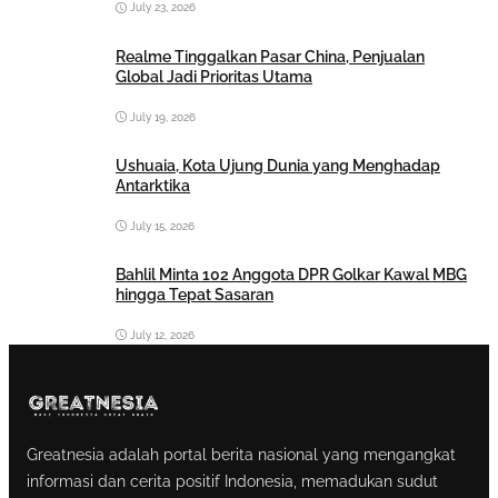
July 23, 2026
Realme Tinggalkan Pasar China, Penjualan
Global Jadi Prioritas Utama
July 19, 2026
Ushuaia, Kota Ujung Dunia yang Menghadap
Antarktika
July 15, 2026
Bahlil Minta 102 Anggota DPR Golkar Kawal MBG
hingga Tepat Sasaran
July 12, 2026
Greatnesia adalah portal berita nasional yang mengangkat
informasi dan cerita positif Indonesia, memadukan sudut