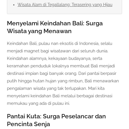
Wisata Alam di Tegallalang: Terasering yang Hijau
Menyelami Keindahan Bali: Surga
Wisata yang Menawan
Keindahan Bali, pulau nan eksotis di Indonesia, selalu
menjadi magnet bagi wisatawan dari seluruh dunia.
Keindahan alamnya, kekayaan budayanya, serta
keramahan penduduk lokalnya membuat Bali menjadi
destinasi impian bagi banyak orang. Dari pantai berpasir
putih hingga hutan hujan yang rimbun, Bali menawarkan
pengalaman wisata yang tak terlupakan. Mari kita
menyelami keindahan Bali melalui berbagai destinasi
memukau yang ada di pulau ini.
Pantai Kuta: Surga Peselancar dan
Pencinta Senja