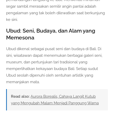
segar sambil merasakan semilir angin pantai adalah
pengalaman yang tak boleh dilewatkan saat berkunjung
ke sini.
Ubud: Seni, Budaya, dan Alam yang
Memesona
Ubud dikenal sebagai pusat seni dan budaya di Bali. Di
sini, wisatawan dapat menemukan berbagai galeri seni,
museum, dan pertunjukan tari tradisional yang
memperlihatkan kekayaan budaya Bali. Setiap sudut
Ubud seolah dipenuhi oleh sentuhan artistik yang
memanjakan mata.
Read also:
Aurora Borealis, Cahaya Langit Kutub
yang Mengubah Malam Menjadi Panggung Warna