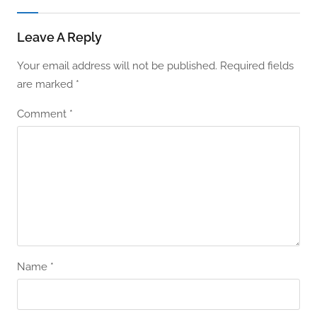
Leave A Reply
Your email address will not be published.
Required fields
are marked
*
Comment
*
Name
*