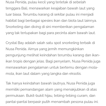
Nusa Penida, pulau kecil yang terletak di sebelah
tenggara Bali, menawarkan keajaiban bawah laut yang
luar biasa. Terumbu karang di sekitar pulau ini menjadi
habitat bagi berbagai spesies ikan dan biota laut lainnya.
Snorkeling dan diving di sini memberikan pengalaman
yang tak terlupakan bagi para pecinta alam bawah laut.
Crystal Bay adalah salah satu spot snorkeling terbaik di
Nusa Penida. Airnya yang jernih memungkinkan
pengunjung melihat keindahan terumbu karang dan ikan-
ikan tropis dengan jelas. Bagi penyelam, Nusa Penida juga
menawarkan pengalaman untuk bertemu dengan mola-
mola, ikan laut dalam yang langka dan eksotis.
Tak hanya keindahan bawah lautnya, Nusa Penida juga
memiliki pemandangan alam yang menakjubkan di atas
permukaan. Bukit-bukit hijau, tebing-tebing curam, dan
pantai-pantai berpasir putih menambah pesona pulau ini.