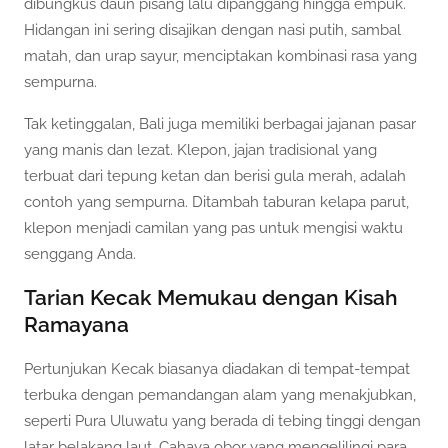
dibungkus daun pisang lalu dipanggang hingga empuk.
Hidangan ini sering disajikan dengan nasi putih, sambal
matah, dan urap sayur, menciptakan kombinasi rasa yang
sempurna.
Tak ketinggalan, Bali juga memiliki berbagai jajanan pasar
yang manis dan lezat. Klepon, jajan tradisional yang
terbuat dari tepung ketan dan berisi gula merah, adalah
contoh yang sempurna. Ditambah taburan kelapa parut,
klepon menjadi camilan yang pas untuk mengisi waktu
senggang Anda.
Tarian Kecak Memukau dengan Kisah
Ramayana
Pertunjukan Kecak biasanya diadakan di tempat-tempat
terbuka dengan pemandangan alam yang menakjubkan,
seperti Pura Uluwatu yang berada di tebing tinggi dengan
latar belakang laut. Cahaya obor yang mengelilingi para