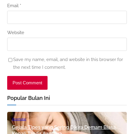
Email
*
Website
Save my name, email, and website in this browser for
the next time I comment.
Popular Bulan Ini
Kesehatan
Gejala Tipes yang Sering Dikira Demam Biasa,
Kenali Tanda Awalnya