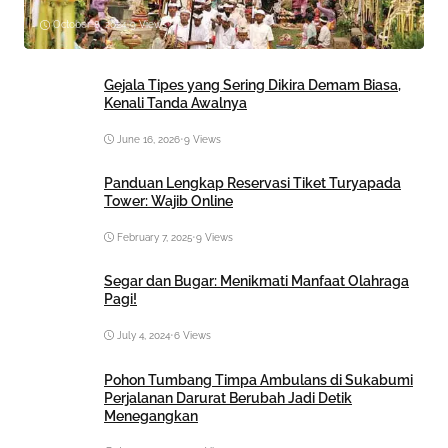
October 8, 2024
•
9 Views
Gejala Tipes yang Sering Dikira Demam Biasa,
Kenali Tanda Awalnya
June 16, 2026
•
9 Views
Panduan Lengkap Reservasi Tiket Turyapada
Tower: Wajib Online
February 7, 2025
•
9 Views
Segar dan Bugar: Menikmati Manfaat Olahraga
Pagi!
July 4, 2024
•
6 Views
Pohon Tumbang Timpa Ambulans di Sukabumi
Perjalanan Darurat Berubah Jadi Detik
Menegangkan