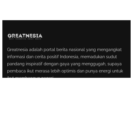
Greatnesia adalah portal berita nasional yang mengangkat
informasi dan cerita positif Indonesia, memadukan sudut
pandang inspiratif dengan gaya yang menggugah, supaya
pembaca ikut merasa lebih optimis dan punya energi untuk
ikut membangun negeri.
Ketentuan Penggunaan
Tentang Kami
Kontak
@2024-2026
Greatnesia
. All Rights Reserved