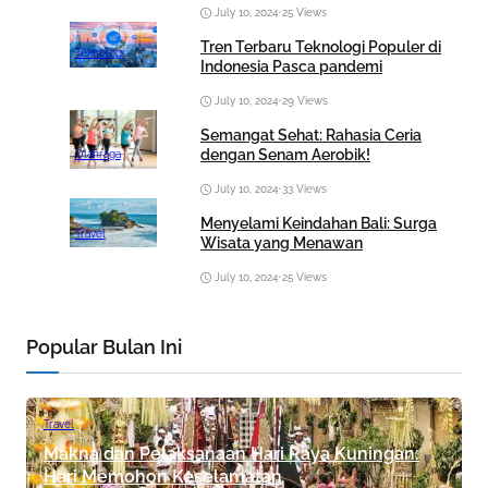
July 10, 2024
•
25 Views
Tren Terbaru Teknologi Populer di
Teknologi
Indonesia Pasca pandemi
July 10, 2024
•
29 Views
Semangat Sehat: Rahasia Ceria
dengan Senam Aerobik!
Olahraga
July 10, 2024
•
33 Views
Menyelami Keindahan Bali: Surga
Travel
Wisata yang Menawan
July 10, 2024
•
25 Views
Popular Bulan Ini
Travel
Makna dan Pelaksanaan Hari Raya Kuningan:
Hari Memohon Keselamatan