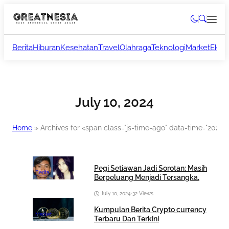
Berita
Hiburan
Kesehatan
Travel
Olahraga
Teknologi
Market
Ekon
July 10, 2024
Home
»
Archives for <span class="js-time-ago" data-time="2024
Pegi Setiawan Jadi Sorotan: Masih
Berita
Berpeluang Menjadi Tersangka.
July 10, 2024
•
32 Views
Kumpulan Berita Crypto currency
Market
Terbaru Dan Terkini