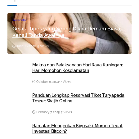
Kesehatan
Gejala Tipes yang Sering Dikira Demam Biasa,
Kenali Tanda Awalnya
June 16, 2026
•
9 Views
Makna dan Pelaksanaan Hari Raya Kuningan:
Hari Memohon Keselamatan
October 8, 2024
•
7 Views
Panduan Lengkap Reservasi Tiket Turyapada
Tower: Wajib Online
February 7, 2025
•
7 Views
Ramalan Mengerikan Kiyosaki: Momen Tepat
Investasi Bitcoin?