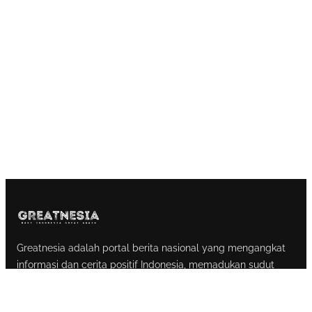
Greatnesia adalah portal berita nasional yang mengangkat
informasi dan cerita positif Indonesia, memadukan sudut
pandang inspiratif dengan gaya yang menggugah, supaya
pembaca ikut merasa lebih optimis dan punya energi untuk