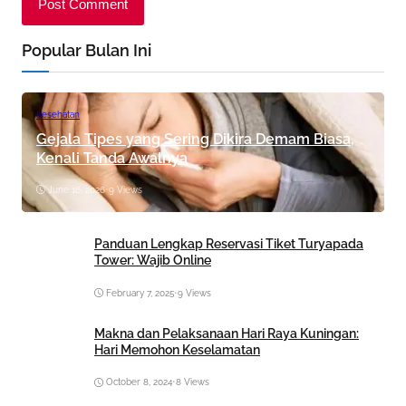
Popular Bulan Ini
Kesehatan
Gejala Tipes yang Sering Dikira Demam Biasa,
Kenali Tanda Awalnya
June 16, 2026
•
9 Views
Panduan Lengkap Reservasi Tiket Turyapada
Tower: Wajib Online
February 7, 2025
•
9 Views
Makna dan Pelaksanaan Hari Raya Kuningan:
Hari Memohon Keselamatan
October 8, 2024
•
8 Views