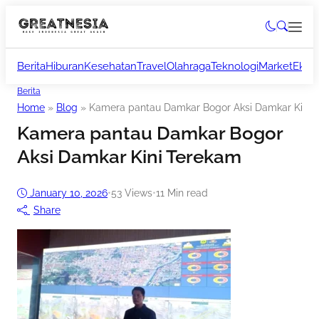
Berita
Hiburan
Kesehatan
Travel
Olahraga
Teknologi
Market
Ekon
Berita
Home
»
Blog
»
Kamera pantau Damkar Bogor Aksi Damkar Kini 
Kamera pantau Damkar Bogor
Aksi Damkar Kini Terekam
January 10, 2026
•
53
Views
•
11 Min read
Share