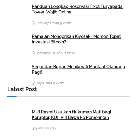
Panduan Lengkap Reservasi Tiket Turyapada
Tower: Wajib Online
February 7, 2025
•
9 Views
Ramalan Mengerikan Kiyosaki: Momen Tepat
Investasi Bitcoin?
September 13, 2024
•
5 Views
Segar dan Bugar: Menikmati Manfaat Olahraga
Pagi!
July 4, 2024
•
5 Views
Latest Post
MUI Resmi Usulkan Hukuman Mati bagi
Koruptor, KUII VIII Bawa ke Pemerintah
5 minutes ago