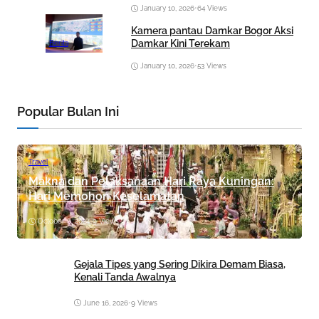
January 10, 2026
•
64 Views
Kamera pantau Damkar Bogor Aksi
Damkar Kini Terekam
Berita
January 10, 2026
•
53 Views
Popular Bulan Ini
Travel
Makna dan Pelaksanaan Hari Raya Kuningan:
Hari Memohon Keselamatan
October 8, 2024
•
9 Views
Gejala Tipes yang Sering Dikira Demam Biasa,
Kenali Tanda Awalnya
June 16, 2026
•
9 Views