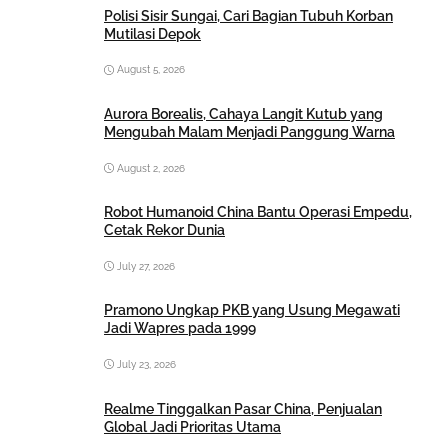
Polisi Sisir Sungai, Cari Bagian Tubuh Korban
Mutilasi Depok
August 5, 2026
Aurora Borealis, Cahaya Langit Kutub yang
Mengubah Malam Menjadi Panggung Warna
August 2, 2026
Robot Humanoid China Bantu Operasi Empedu,
Cetak Rekor Dunia
July 27, 2026
Pramono Ungkap PKB yang Usung Megawati
Jadi Wapres pada 1999
July 23, 2026
Realme Tinggalkan Pasar China, Penjualan
Global Jadi Prioritas Utama