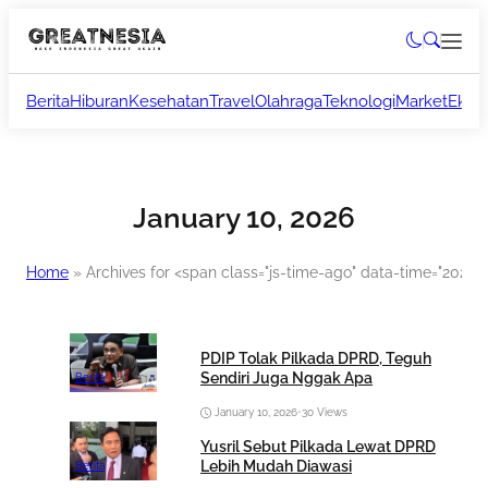
Berita
Hiburan
Kesehatan
Travel
Olahraga
Teknologi
Market
Ekon
January 10, 2026
Home
»
Archives for <span class="js-time-ago" data-time="2026
PDIP Tolak Pilkada DPRD, Teguh
Sendiri Juga Nggak Apa
Berita
January 10, 2026
•
30 Views
Yusril Sebut Pilkada Lewat DPRD
Lebih Mudah Diawasi
Berita