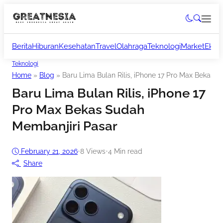
Berita
Hiburan
Kesehatan
Travel
Olahraga
Teknologi
Market
Ekon
Teknologi
Home
»
Blog
»
Baru Lima Bulan Rilis, iPhone 17 Pro Max Bekas 
Baru Lima Bulan Rilis, iPhone 17
Pro Max Bekas Sudah
Membanjiri Pasar
February 21, 2026
•
8
Views
•
4 Min read
Share