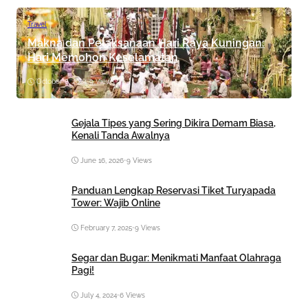
Travel
Makna dan Pelaksanaan Hari Raya Kuningan:
Hari Memohon Keselamatan
October 8, 2024
•
9 Views
Gejala Tipes yang Sering Dikira Demam Biasa,
Kenali Tanda Awalnya
June 16, 2026
•
9 Views
Panduan Lengkap Reservasi Tiket Turyapada
Tower: Wajib Online
February 7, 2025
•
9 Views
Segar dan Bugar: Menikmati Manfaat Olahraga
Pagi!
July 4, 2024
•
6 Views