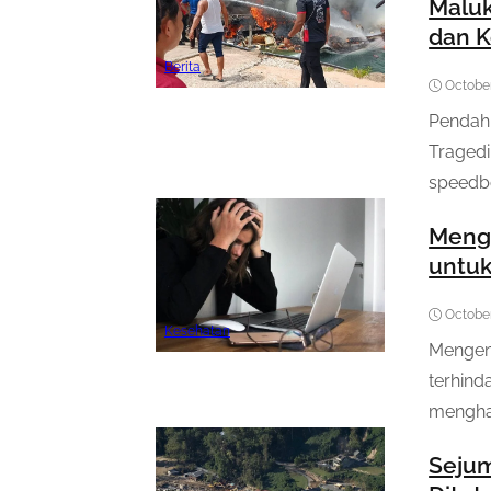
Maluk
dan K
Berita
October
Pendah
Tragedi
speedbo
Meng
untuk
October
Kesehatan
Mengena
terhind
menghad
Sejum