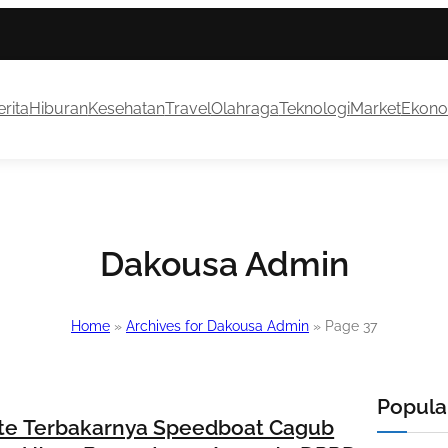
rita
Hiburan
Kesehatan
Travel
Olahraga
Teknologi
Market
Ekono
Dakousa Admin
Home
»
Archives for Dakousa Admin
»
Page 37
Popular
te Terbakarnya Speedboat Cagub