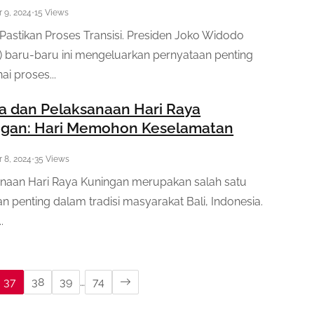
 9, 2024
•
15 Views
Pastikan Proses Transisi. Presiden Joko Widodo
) baru-baru ini mengeluarkan pernyataan penting
i proses...
 dan Pelaksanaan Hari Raya
ngan: Hari Memohon Keselamatan
 8, 2024
•
35 Views
naan Hari Raya Kuningan merupakan salah satu
n penting dalam tradisi masyarakat Bali, Indonesia.
.
37
38
39
…
74