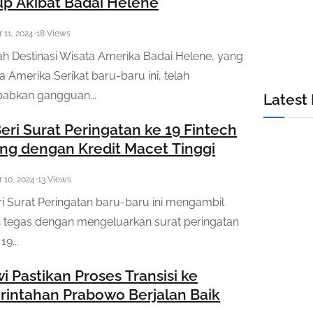
up Akibat Badai Helene
 11, 2024
•
18 Views
h Destinasi Wisata Amerika Badai Helene, yang
 Amerika Serikat baru-baru ini, telah
abkan gangguan...
Latest
eri Surat Peringatan ke 19 Fintech
ng dengan Kredit Macet Tinggi
 10, 2024
•
13 Views
i Surat Peringatan baru-baru ini mengambil
 tegas dengan mengeluarkan surat peringatan
9...
i Pastikan Proses Transisi ke
intahan Prabowo Berjalan Baik