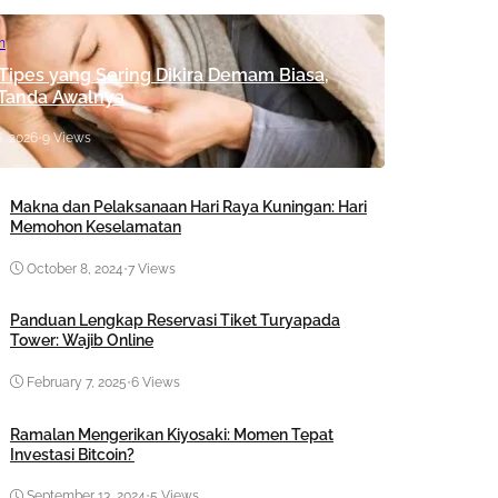
n
 Tipes yang Sering Dikira Demam Biasa,
 Tanda Awalnya
, 2026
•
9 Views
Makna dan Pelaksanaan Hari Raya Kuningan: Hari
Memohon Keselamatan
October 8, 2024
•
7 Views
Panduan Lengkap Reservasi Tiket Turyapada
Tower: Wajib Online
February 7, 2025
•
6 Views
Ramalan Mengerikan Kiyosaki: Momen Tepat
Investasi Bitcoin?
September 13, 2024
•
5 Views