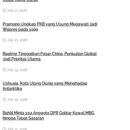
July 27, 2026
Pramono Ungkap PKB yang Usung Megawati Jadi
Wapres pada 1999
July 23, 2026
Realme Tinggalkan Pasar China, Penjualan Global
Jadi Prioritas Utama
July 19, 2026
Ushuaia, Kota Ujung Dunia yang Menghadap
Antarktika
July 15, 2026
Bahlil Minta 102 Anggota DPR Golkar Kawal MBG
hingga Tepat Sasaran
July 12, 2026