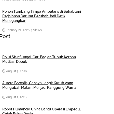
Pohon Tumbang Timpa Ambulans di Sukabumi
Perjalanan Darurat Berubah Jadi Detik
Menegangkan
January 22, 2026
•
4 Views
 Post
Polisi Sisir Sungai, Cari Bagian Tubuh Korban
Mutilasi Depok
August 5, 2026
Aurora Borealis, Cahaya Langit Kutub yang
Mengubah Malam Menjadi Panggung Warna
August 2, 2026
Robot Humanoid China Bantu Operasi Empedu,
Cetak Rekor Dunia