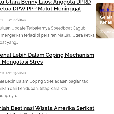
u Utara Benny Laos: Anggota DPRD
etua DPW PPP Malut Meninggal
Kesehata
Gejala
 13, 2024
•
27 Views
Kenali
uluan Update Terbakarnya Speedboat Cagub
June 16
 mengerikan terjadi di perairan Maluku Utara ketika
at yang...
enal Lebih Dalam Coping Mechanism
 Mengatasi Stres
 12, 2024
•
19 Views
l Lebih Dalam Coping Stres adalah bagian tak
arkan dari kehidupan, tetapi cara kita
apinya...
lah Destinasi Wisata Amerika Serikat