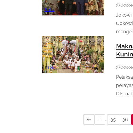
October
Berita
Jokowi 
(Jokowi
mengena
Makna
Kuni
Travel
October
Pelaksa
perayaa
Dikenal..
1
…
35
36