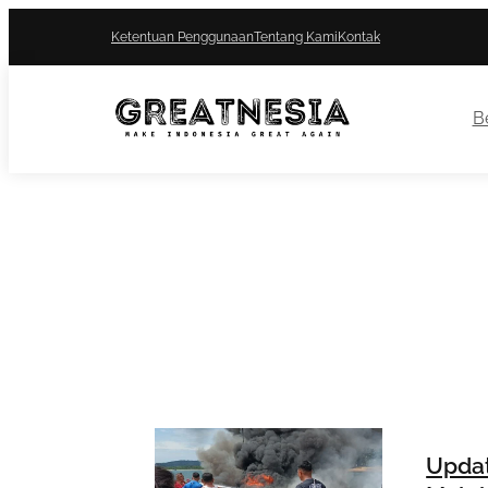
Ketentuan Penggunaan
Tentang Kami
Kontak
Be
Upda