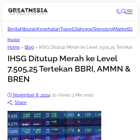
Berita
Hiburan
Kesehatan
Travel
Olahraga
Teknologi
Market
Ekon
Market
Home
»
Blog
»
IHSG Ditutup Merah ke Level 7.505,25 Tertekan
IHSG Ditutup Merah ke Level
7.505,25 Tertekan BBRI, AMMN &
BREN
November 8, 2024
•
20
Views
•
3 Min read
Share