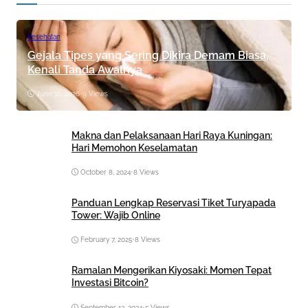
Kesehatan
Gejala Tipes yang Sering Dikira Demam Biasa,
Kenali Tanda Awalnya
June 16, 2026
•
9 Views
Makna dan Pelaksanaan Hari Raya Kuningan:
Hari Memohon Keselamatan
October 8, 2024
•
8 Views
Panduan Lengkap Reservasi Tiket Turyapada
Tower: Wajib Online
February 7, 2025
•
8 Views
Ramalan Mengerikan Kiyosaki: Momen Tepat
Investasi Bitcoin?
September 13, 2024
•
5 Views