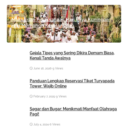
Travel
Makna dan Pelaksanaan Hari Raya Kuningan:
Hari Memohon Keselamatan
October 8, 2024
•
9 Views
Gejala Tipes yang Sering Dikira Demam Biasa,
Kenali Tanda Awalnya
June 16, 2026
•
9 Views
Panduan Lengkap Reservasi Tiket Turyapada
Tower: Wajib Online
February 7, 2025
•
9 Views
Segar dan Bugar: Menikmati Manfaat Olahraga
Pagi!
July 4, 2024
•
6 Views