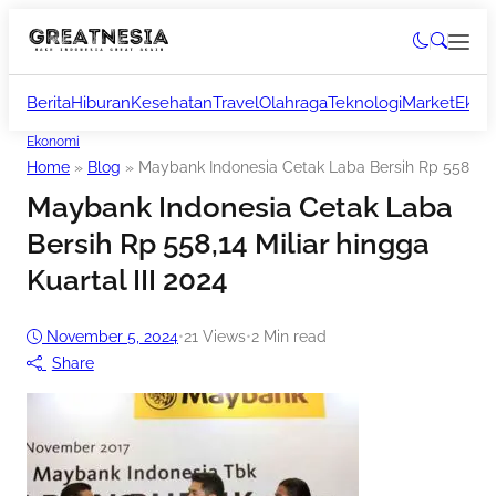
Berita
Hiburan
Kesehatan
Travel
Olahraga
Teknologi
Market
Ekon
Ekonomi
Home
»
Blog
»
Maybank Indonesia Cetak Laba Bersih Rp 558,14 Mi
Maybank Indonesia Cetak Laba
Bersih Rp 558,14 Miliar hingga
Kuartal III 2024
November 5, 2024
•
21
Views
•
2 Min read
Share