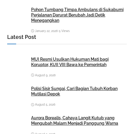
Pohon Tumbang Timpa Ambulans di Sukabumi
Perjalanan Darurat Berubah Jadi Detik
Menegangkan
January 22, 2026
•
5 Views
Latest Post
MUI Resmi Usulkan Hukuman Mati bagi
Koruptor, KUII VIII Bawa ke Pemerintah
August 9, 2026
Polisi Sisir Sungai, Cari Bagian Tubuh Korban
Mutilasi Depok
August 5, 2026
Aurora Borealis, Cahaya Langit Kutub yang
Mengubah Malam Menjadi Panggung Warna