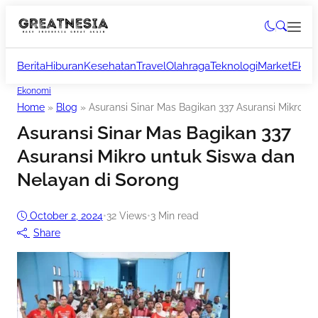
Berita
Hiburan
Kesehatan
Travel
Olahraga
Teknologi
Market
Ekon
Ekonomi
Home
»
Blog
»
Asuransi Sinar Mas Bagikan 337 Asuransi Mikro u
Asuransi Sinar Mas Bagikan 337
Asuransi Mikro untuk Siswa dan
Nelayan di Sorong
October 2, 2024
•
32
Views
•
3 Min read
Share