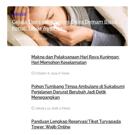
Kesehatan
Gejala Tipes yang Sering Dikira Demam Biasa,
Kenali Tanda Awalnya
June 16, 2026
•
9 Views
Makna dan Pelaksanaan Hari Raya Kuningan:
Hari Memohon Keselamatan
October 8, 2024
•
6 Views
Pohon Tumbang Timpa Ambulans di Sukabumi
Perjalanan Darurat Berubah Jadi Detik
Menegangkan
January 22, 2026
•
4 Views
Panduan Lengkap Reservasi Tiket Turyapada
Tower: Wajib Online