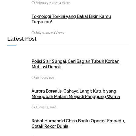
February 7, 2025
•
4 Views
Teknologi Terkini yang Bakal Bikin Kamu
Terpukau!
July 9, 2024
•
3 Views
Latest Post
Polisi Sisir Sungai, Cari Bagian Tubuh Korban
Mutilasi Depok
20 hours ago
Aurora Borealis, Cahaya Langit Kutub yang
Mengubah Malam Menjadi Panggung Warna
August 2, 2026
Robot Humanoid China Bantu Operasi Empedu,
Cetak Rekor Dunia