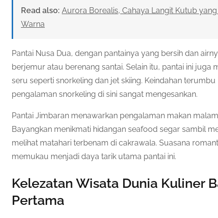
Read also:
Aurora Borealis, Cahaya Langit Kutub y
Warna
Pantai Nusa Dua, dengan pantainya yang bersih dan airnya
berjemur atau berenang santai. Selain itu, pantai ini juga
seru seperti snorkeling dan jet skiing. Keindahan terum
pengalaman snorkeling di sini sangat mengesankan.
Pantai Jimbaran menawarkan pengalaman makan malam yan
Bayangkan menikmati hidangan seafood segar sambil 
melihat matahari terbenam di cakrawala. Suasana roma
memukau menjadi daya tarik utama pantai ini.
Kelezatan Wisata Dunia Kuliner Ba
Pertama