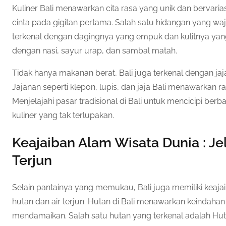
Kuliner Bali menawarkan cita rasa yang unik dan bervaria
cinta pada gigitan pertama. Salah satu hidangan yang waj
terkenal dengan dagingnya yang empuk dan kulitnya yang 
dengan nasi, sayur urap, dan sambal matah.
Tidak hanya makanan berat, Bali juga terkenal dengan jaj
Jajanan seperti klepon, lupis, dan jaja Bali menawarkan r
Menjelajahi pasar tradisional di Bali untuk mencicipi ber
kuliner yang tak terlupakan.
Keajaiban Alam Wisata Dunia : Jel
Terjun
Selain pantainya yang memukau, Bali juga memiliki keajaib
hutan dan air terjun. Hutan di Bali menawarkan keindaha
mendamaikan. Salah satu hutan yang terkenal adalah Hu