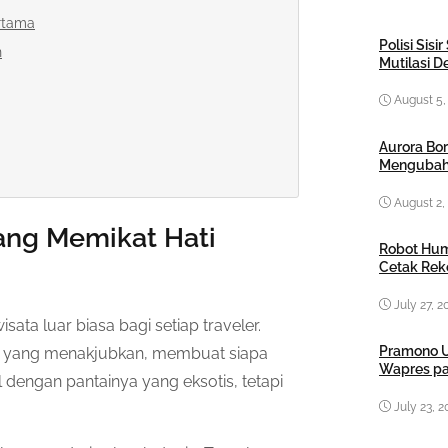
ertama
Polisi Sis
n
Mutilasi 
August 5,
Aurora Bor
Mengubah
August 2,
yang Memikat Hati
Robot Hum
Cetak Rek
July 27, 2
ta luar biasa bagi setiap traveler.
Pramono U
m yang menakjubkan, membuat siapa
Wapres pa
l dengan pantainya yang eksotis, tetapi
July 23, 2