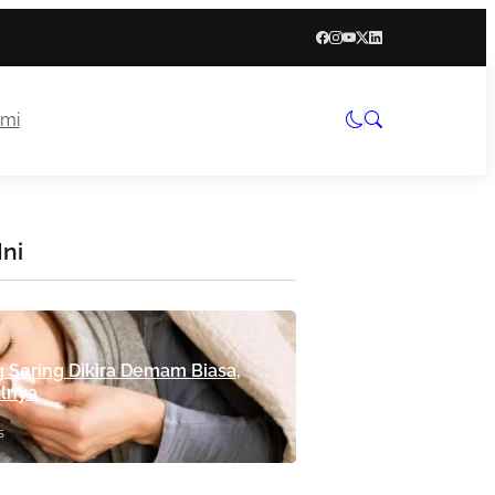
mi
Ini
g Sering Dikira Demam Biasa,
alnya
s