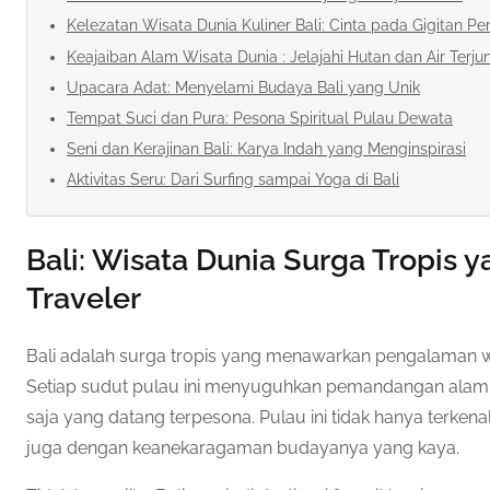
Kelezatan Wisata Dunia Kuliner Bali: Cinta pada Gigitan P
Keajaiban Alam Wisata Dunia : Jelajahi Hutan dan Air Terju
Upacara Adat: Menyelami Budaya Bali yang Unik
Tempat Suci dan Pura: Pesona Spiritual Pulau Dewata
Seni dan Kerajinan Bali: Karya Indah yang Menginspirasi
Aktivitas Seru: Dari Surfing sampai Yoga di Bali
Bali: Wisata Dunia Surga Tropis 
Traveler
Bali adalah surga tropis yang menawarkan pengalaman wisa
Setiap sudut pulau ini menyuguhkan pemandangan ala
saja yang datang terpesona. Pulau ini tidak hanya terkena
juga dengan keanekaragaman budayanya yang kaya.