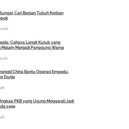
ir Sungai, Cari Bagian Tubuh Korban
Depok
 2026
ealis, Cahaya Langit Kutub yang
 Malam Menjadi Panggung Warna
 2026
anoid China Bantu Operasi Empedu,
or Dunia
026
ngkap PKB yang Usung Megawati Jadi
da 1999
026