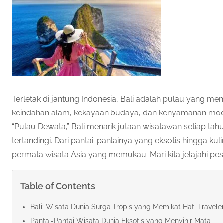
Terletak di jantung Indonesia, Bali adalah pulau yang 
keindahan alam, kekayaan budaya, dan kenyamanan moder
“Pulau Dewata,” Bali menarik jutaan wisatawan setiap t
tertandingi. Dari pantai-pantainya yang eksotis hingga kul
permata wisata Asia yang memukau. Mari kita jelajahi peso
Table of Contents
Bali: Wisata Dunia Surga Tropis yang Memikat Hati Travele
Pantai-Pantai Wisata Dunia Eksotis yang Menyihir Mata