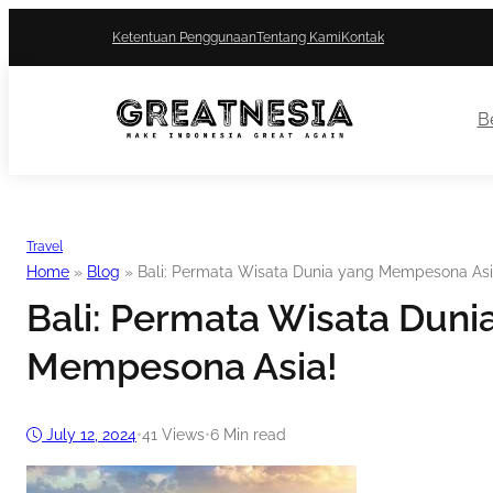
Ketentuan Penggunaan
Tentang Kami
Kontak
Be
Travel
Home
»
Blog
»
Bali: Permata Wisata Dunia yang Mempesona Asi
Bali: Permata Wisata Duni
Mempesona Asia!
July 12, 2024
•
41
Views
•
6 Min read