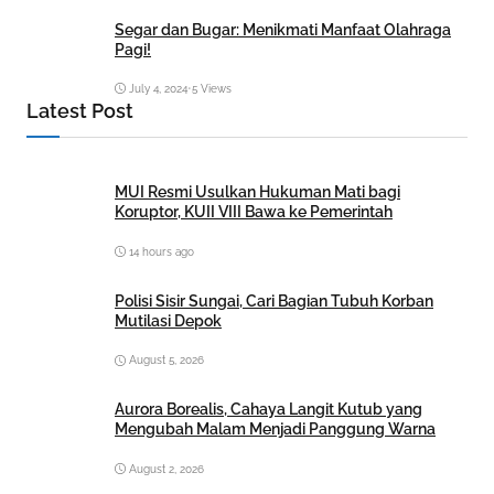
Segar dan Bugar: Menikmati Manfaat Olahraga
Pagi!
July 4, 2024
•
5 Views
Latest Post
MUI Resmi Usulkan Hukuman Mati bagi
Koruptor, KUII VIII Bawa ke Pemerintah
14 hours ago
Polisi Sisir Sungai, Cari Bagian Tubuh Korban
Mutilasi Depok
August 5, 2026
Aurora Borealis, Cahaya Langit Kutub yang
Mengubah Malam Menjadi Panggung Warna
August 2, 2026