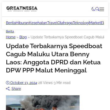
Berita
Hiburan
Kesehatan
Travel
Olahraga
Teknologi
Market
Ekon
Berita
Home
»
Blog
»
Update Terbakarnya Speedboat Cagub Maluku U
Update Terbakarnya Speedboat
Cagub Maluku Utara Benny
Laos: Anggota DPRD dan Ketua
DPW PPP Malut Meninggal
October 13, 2024
•
28
Views
•
3 Min read
Share