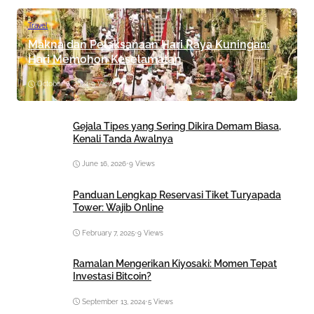
Travel
Makna dan Pelaksanaan Hari Raya Kuningan:
Hari Memohon Keselamatan
October 8, 2024
•
9 Views
Gejala Tipes yang Sering Dikira Demam Biasa,
Kenali Tanda Awalnya
June 16, 2026
•
9 Views
Panduan Lengkap Reservasi Tiket Turyapada
Tower: Wajib Online
February 7, 2025
•
9 Views
Ramalan Mengerikan Kiyosaki: Momen Tepat
Investasi Bitcoin?
September 13, 2024
•
5 Views