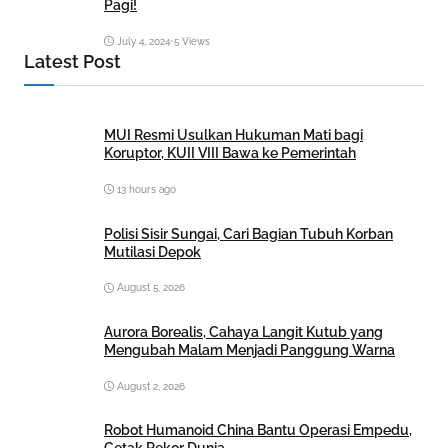
Pagi!
July 4, 2024
•
5 Views
Latest Post
MUI Resmi Usulkan Hukuman Mati bagi
Koruptor, KUII VIII Bawa ke Pemerintah
13 hours ago
Polisi Sisir Sungai, Cari Bagian Tubuh Korban
Mutilasi Depok
August 5, 2026
Aurora Borealis, Cahaya Langit Kutub yang
Mengubah Malam Menjadi Panggung Warna
August 2, 2026
Robot Humanoid China Bantu Operasi Empedu,