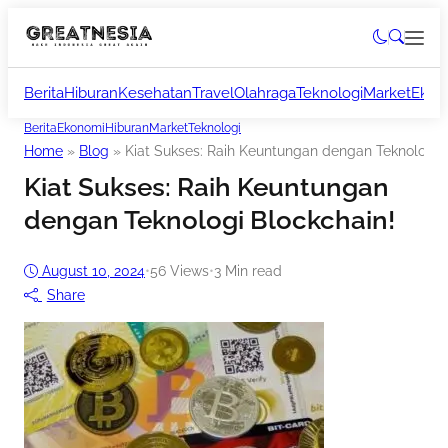
Berita
Hiburan
Kesehatan
Travel
Olahraga
Teknologi
Market
Ekon
Berita
Ekonomi
Hiburan
Market
Teknologi
Home
»
Blog
»
Kiat Sukses: Raih Keuntungan dengan Teknologi 
Kiat Sukses: Raih Keuntungan
dengan Teknologi Blockchain!
August 10, 2024
•
56
Views
•
3 Min read
Share