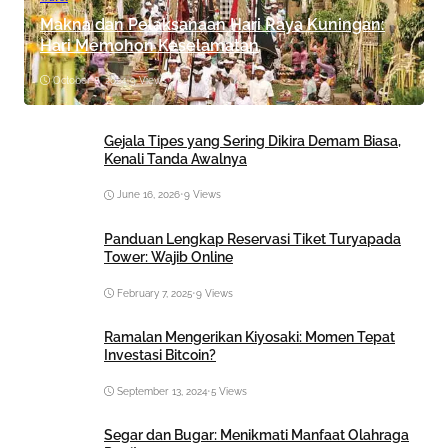
Makna dan Pelaksanaan Hari Raya Kuningan:
Hari Memohon Keselamatan
October 8, 2024
•
9 Views
Gejala Tipes yang Sering Dikira Demam Biasa,
Kenali Tanda Awalnya
June 16, 2026
•
9 Views
Panduan Lengkap Reservasi Tiket Turyapada
Tower: Wajib Online
February 7, 2025
•
9 Views
Ramalan Mengerikan Kiyosaki: Momen Tepat
Investasi Bitcoin?
September 13, 2024
•
5 Views
Segar dan Bugar: Menikmati Manfaat Olahraga