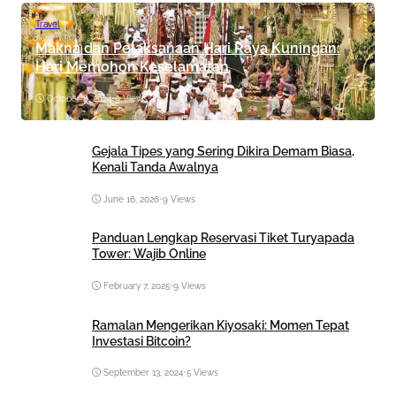
Travel
Makna dan Pelaksanaan Hari Raya Kuningan:
Hari Memohon Keselamatan
October 8, 2024
•
9 Views
Gejala Tipes yang Sering Dikira Demam Biasa,
Kenali Tanda Awalnya
June 16, 2026
•
9 Views
Panduan Lengkap Reservasi Tiket Turyapada
Tower: Wajib Online
February 7, 2025
•
9 Views
Ramalan Mengerikan Kiyosaki: Momen Tepat
Investasi Bitcoin?
September 13, 2024
•
5 Views