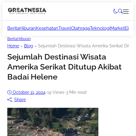
Berita
Hiburan
Kesehatan
Travel
Olahraga
Teknologi
Market
Ekon
Berita
Hiburan
Home
»
Blog
»
Sejumlah Destinasi Wisata Amerika Serikat Ditut
Sejumlah Destinasi Wisata
Amerika Serikat Ditutup Akibat
Badai Helene
October 11, 2024
•
19
Views
•
3 Min read
Share