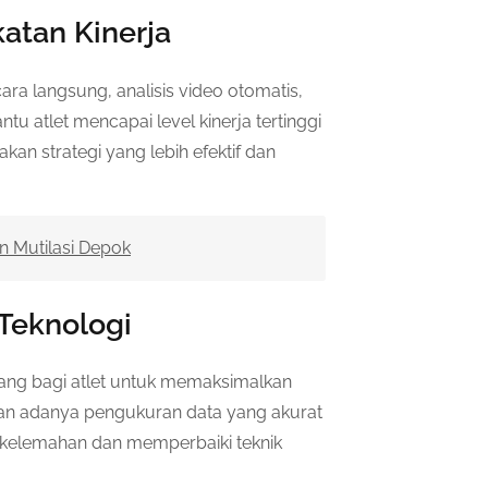
atan Kinerja
ra langsung, analisis video otomatis,
u atlet mencapai level kinerja tertinggi
an strategi yang lebih efektif dan
an Mutilasi Depok
Teknologi
ang bagi atlet untuk memaksimalkan
gan adanya pengukuran data yang akurat
i kelemahan dan memperbaiki teknik