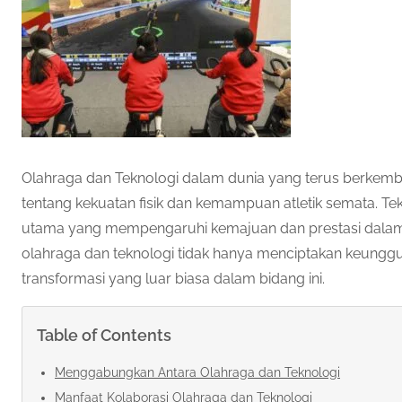
Olahraga dan Teknologi dalam dunia yang terus berkemban
tentang kekuatan fisik dan kemampuan atletik semata. Tek
utama yang mempengaruhi kemajuan dan prestasi dalam 
olahraga dan teknologi tidak hanya menciptakan keunggu
transformasi yang luar biasa dalam bidang ini.
Table of Contents
Menggabungkan Antara Olahraga dan Teknologi
Manfaat Kolaborasi Olahraga dan Teknologi