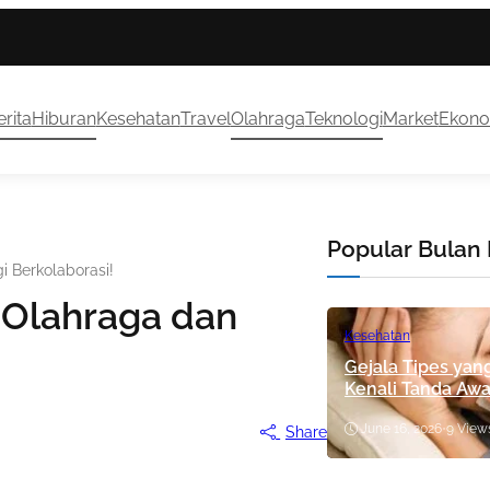
rita
Hiburan
Kesehatan
Travel
Olahraga
Teknologi
Market
Ekono
Popular Bulan 
 Berkolaborasi!
 Olahraga dan
Kesehatan
Gejala Tipes yan
Kenali Tanda Aw
June 16, 2026
•
9 View
Share