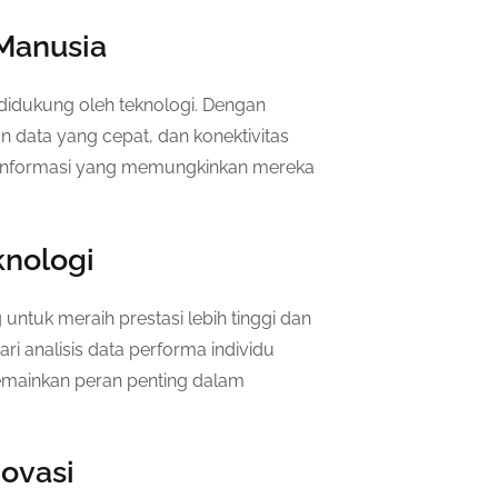
 Manusia
didukung oleh teknologi. Dengan
data yang cepat, dan konektivitas
an informasi yang memungkinkan mereka
knologi
untuk meraih prestasi lebih tinggi dan
 analisis data performa individu
memainkan peran penting dalam
novasi