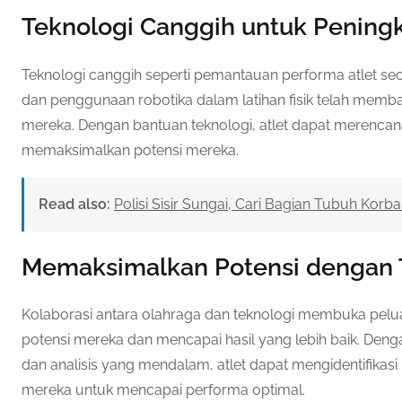
Teknologi Canggih untuk Peningk
Teknologi canggih seperti pemantauan performa atlet seca
dan penggunaan robotika dalam latihan fisik telah membant
mereka. Dengan bantuan teknologi, atlet dapat merencanak
memaksimalkan potensi mereka.
Read also:
Polisi Sisir Sungai, Cari Bagian Tubuh Korb
Memaksimalkan Potensi dengan 
Kolaborasi antara olahraga dan teknologi membuka pelu
potensi mereka dan mencapai hasil yang lebih baik. Den
dan analisis yang mendalam, atlet dapat mengidentifikas
mereka untuk mencapai performa optimal.