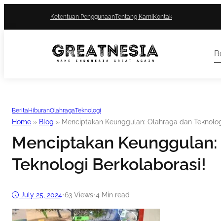
Ketentuan Penggunaan
Tentang Kami
Kontak
Be
Berita
Hiburan
Olahraga
Teknologi
Home
»
Blog
»
Menciptakan Keunggulan: Olahraga dan Teknologi
Menciptakan Keunggulan:
Teknologi Berkolaborasi!
July 25, 2024
•
63
Views
•
4 Min read