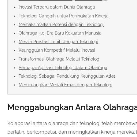
Inovasi Terbaru dalam Dunia Olahraga
Teknologi Canggih untuk Peningkatan Kinerja
Memaksimalkan Potensi dengan Teknologi
Olahraga 4.0: Era Baru Kekuatan Manusia
Meraih Prestasi Lebih dengan Teknologi
Keunggulan Kompetitif Melalui Inovasi
Transformasi Olahraga Melalui Teknologi
Berbagai Aplikasi Teknologi dalam Olahraga
Teknologi Sebagai Pendukung Keunggulan Atlet
Memenangkan Medali Emas dengan Teknologi
Menggabungkan Antara Olahraga
Kolaborasi antara olahraga dan teknologi telah membawa
berlatih, berkompetisi, dan meningkatkan kinerja mereka