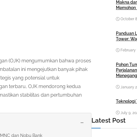
Makna dan
Memohon 
October 8
Panduan L
Tower: Waj
February 
angan (OJK) mengumumkan bahwa proses
Pohon Tu
batalan ini mengejutkan banyak pihak
Perjalanan
Menegang
tegis yang potensial untuk
gan terbaru, OJK mendorong kedua
January 2
mastikan stabilitas dan pertumbuhan
Teknologi 
July 9, 2
Latest Post
−
r MNC dan Nobu Bank