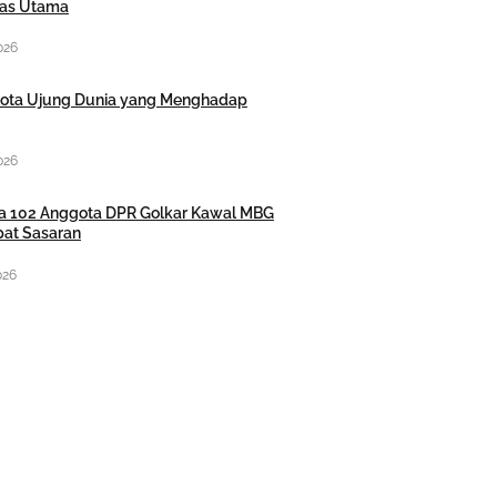
itas Utama
026
Kota Ujung Dunia yang Menghadap
026
nta 102 Anggota DPR Golkar Kawal MBG
pat Sasaran
026