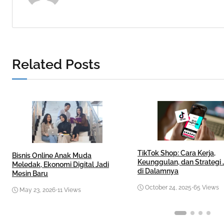
Related Posts
TikTok Shop: Cara Kerja,
Bisnis Online Anak Muda
Keunggulan, dan Strategi 
Meledak, Ekonomi Digital Jadi
di Dalamnya
Mesin Baru
October 24, 2025
•
65 Views
May 23, 2026
•
11 Views