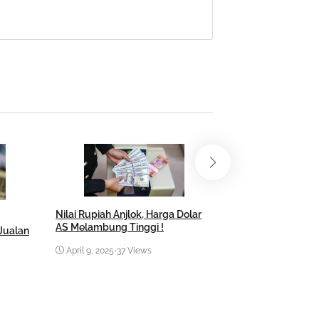
Nilai Rupiah Anjlok, Harga Dolar
KPK Geledah Kant
AS Melambung Tinggi !
Indonesia: Ini Ta
Jualan
April 9, 2025
•
37 Views
December 19, 202