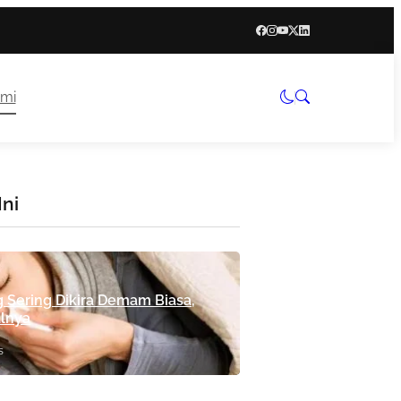
mi
Ini
g Sering Dikira Demam Biasa,
alnya
s