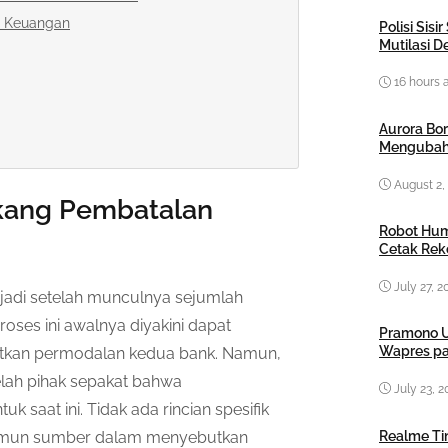
a Keuangan
Polisi Sis
Mutilasi 
16 hours 
Aurora Bor
Mengubah
August 2,
kang Pembatalan
Robot Hum
Cetak Rek
July 27, 2
adi setelah munculnya sejumlah
roses ini awalnya diyakini dapat
Pramono U
Wapres pa
katkan permodalan kedua bank. Namun,
belah pihak sepakat bahwa
July 23, 2
 saat ini. Tidak ada rincian spesifik
Realme Tin
namun sumber dalam menyebutkan