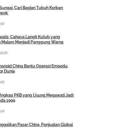
ir Sungai, Cari Bagian Tubuh Korban
Depok
ago
ealis, Cahaya Langit Kutub yang
 Malam Menjadi Panggung Warna
 2026
anoid China Bantu Operasi Empedu,
or Dunia
026
ngkap PKB yang Usung Megawati Jadi
da 1999
026
ggalkan Pasar China, Penjualan Global