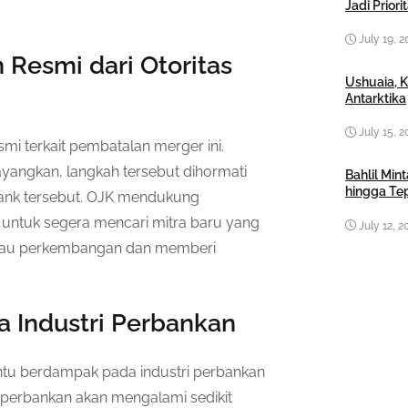
Jadi Prior
July 19, 2
Resmi dari Otoritas
Ushuaia, 
Antarktika
July 15, 2
i terkait pembatalan merger ini.
angkan, langkah tersebut dihormati
Bahlil Mi
hingga Te
bank tersebut. OJK mendukung
ntuk segera mencari mitra baru yang
July 12, 2
antau perkembangan dan memberi
 Industri Perbankan
tu berdampak pada industri perbankan
 perbankan akan mengalami sedikit