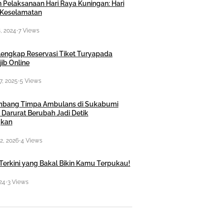
 Pelaksanaan Hari Raya Kuningan: Hari
Keselamatan
, 2024
•
7 Views
engkap Reservasi Tiket Turyapada
ib Online
7, 2025
•
5 Views
mbang Timpa Ambulans di Sukabumi
 Darurat Berubah Jadi Detik
kan
2, 2026
•
4 Views
Terkini yang Bakal Bikin Kamu Terpukau!
024
•
3 Views