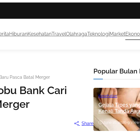
rita
Hiburan
Kesehatan
Travel
Olahraga
Teknologi
Market
Ekono
Popular Bulan 
Baru Pasca Batal Merger
bu Bank Cari
Kesehatan
Merger
Gejala Tipes yan
Kenali Tanda Aw
June 16, 2026
•
9 View
Share