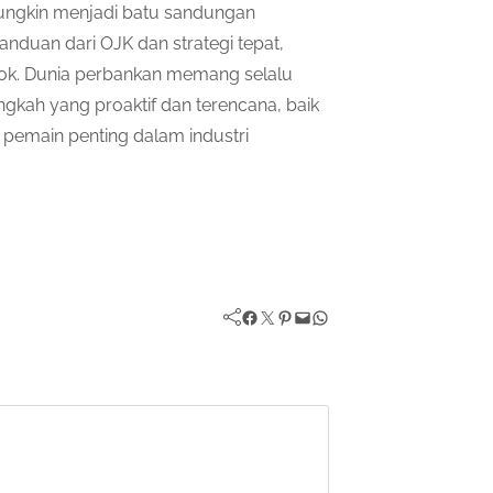
ngkin menjadi batu sandungan
duan dari OJK dan strategi tepat,
cok. Dunia perbankan memang selalu
kah yang proaktif dan terencana, baik
emain penting dalam industri
Facebook
Twitter
Pinterest
Mail
WhatsApp