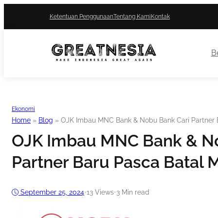
Ketentuan Penggunaan
Tentang Kami
Kontak
Be
Ekonomi
Home
»
Blog
»
OJK Imbau MNC Bank & Nobu Bank Cari Partner 
OJK Imbau MNC Bank & No
Partner Baru Pasca Batal 
September 25, 2024
•
13
Views
•
3 Min read