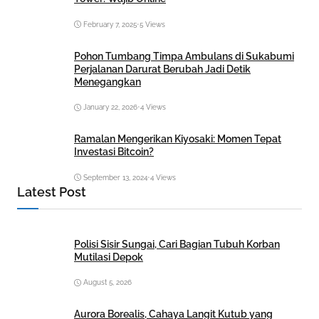
February 7, 2025
•
5 Views
Pohon Tumbang Timpa Ambulans di Sukabumi
Perjalanan Darurat Berubah Jadi Detik
Menegangkan
January 22, 2026
•
4 Views
Ramalan Mengerikan Kiyosaki: Momen Tepat
Investasi Bitcoin?
September 13, 2024
•
4 Views
Latest Post
Polisi Sisir Sungai, Cari Bagian Tubuh Korban
Mutilasi Depok
August 5, 2026
Aurora Borealis, Cahaya Langit Kutub yang