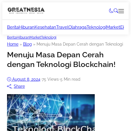
Berita
Hiburan
Kesehatan
Travel
Olahraga
Teknologi
Market
Ekon
Berita
Hiburan
Market
Teknologi
Home
»
Blog
»
Menuju Masa Depan Cerah dengan Teknologi Blo
Menuju Masa Depan Cerah
dengan Teknologi Blockchain!
August 8, 2024
•
75
Views
•
5 Min read
Share