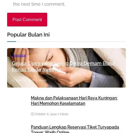
the next time I comment.
Popular Bulan Ini
Kesehatan
Gejala Tipes yang Sering Dikira Demam Biasa,
Kenali Tanda Awalnya
June 16, 2026
•
9 Views
Makna dan Pelaksanaan Hari Raya Kuningan:
Hari Memohon Keselamatan
October 8, 2024
•
7 Views
Panduan Lengkap Reservasi Tiket Turyapada
Tower: Wajib Online