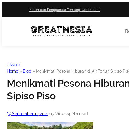
Ketentuan Penggunaan
Tentang Kami
Kontak
Be
Hiburan
Home
»
Blog
»
Menikmati Pesona Hiburan di Air Terjun Sipiso Pis
Menikmati Pesona Hiburan 
Sipiso Piso
September 11, 2024
•
17
Views
•
4 Min read