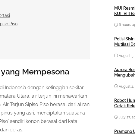
MUI Resmi
KUII VIII 
ortasi
ipiso Piso
6 hours a
Polisi Sis
Mutilasi 
August 5,
so yang Mempesona
Aurora Bor
Mengubah
August 2,
i di Indonesia dengan ketinggian sekitar
matera Utara, air terjun ini menawarkan
Robot Hum
r Terjun Sipiso Piso berasal dari aliran
Cetak Rek
 pinus yang asri, menciptakan suasana
July 27, 2
o’ sendiri konon berasal dari kata
 dan deras.
Pramono U