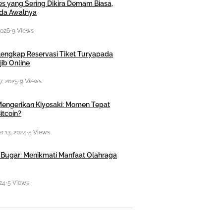
es yang Sering Dikira Demam Biasa,
nda Awalnya
2026
•
9 Views
engkap Reservasi Tiket Turyapada
ib Online
7, 2025
•
9 Views
engerikan Kiyosaki: Momen Tepat
itcoin?
 13, 2024
•
5 Views
 Bugar: Menikmati Manfaat Olahraga
024
•
5 Views