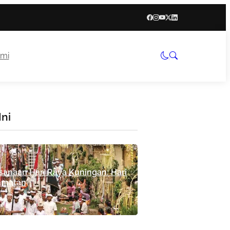
mi
Ini
anaan Hari Raya Kuningan: Hari
amatan
ews