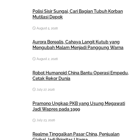
Polisi Sisir Sungai, Cari Bagian Tubuh Korban
Mutilasi Depok
August 5, 2026
Aurora Borealis, Cahaya Langit Kutub yang
Mengubah Malam Menjadi Panggung Warna
August 2, 2026
Robot Humanoid China Bantu Operasi Empedu,
Cetak Rekor Dunia
July 27, 2026
Pramono Ungkap PKB yang Usung Megawati
Jadi Wapres pada 1999
July 23, 2026
Realme Tinggalkan Pasar China, Penjualan
Global Jadi Prioritas Utama