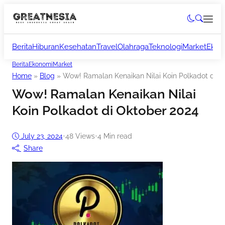
Berita
Hiburan
Kesehatan
Travel
Olahraga
Teknologi
Market
Ekon
Berita
Ekonomi
Market
Home
»
Blog
»
Wow! Ramalan Kenaikan Nilai Koin Polkadot di O
Wow! Ramalan Kenaikan Nilai
Koin Polkadot di Oktober 2024
July 23, 2024
•
48
Views
•
4 Min read
Share