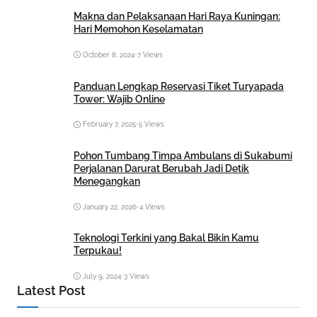
Makna dan Pelaksanaan Hari Raya Kuningan:
Hari Memohon Keselamatan
October 8, 2024
•
7 Views
Panduan Lengkap Reservasi Tiket Turyapada
Tower: Wajib Online
February 7, 2025
•
5 Views
Pohon Tumbang Timpa Ambulans di Sukabumi
Perjalanan Darurat Berubah Jadi Detik
Menegangkan
January 22, 2026
•
4 Views
Teknologi Terkini yang Bakal Bikin Kamu
Terpukau!
July 9, 2024
•
3 Views
Latest Post