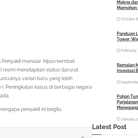
Makna dan
Memohon 
October 8
Panduan L
Tower: Waj
February 
l Penyakit menular
Mpox
kembali
Ramalan M
) resmi menetapkan status darurat
Investasi B
unculnya varian baru yang lebih
September
I. Peningkatan kasus di berbagai negara
ada.
Pohon Tu
Perjalanan
Menegang
engapa penyakit ini begitu
January 2
Latest Post
−