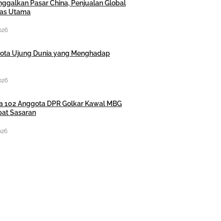
ggalkan Pasar China, Penjualan Global
itas Utama
026
Kota Ujung Dunia yang Menghadap
026
nta 102 Anggota DPR Golkar Kawal MBG
pat Sasaran
026