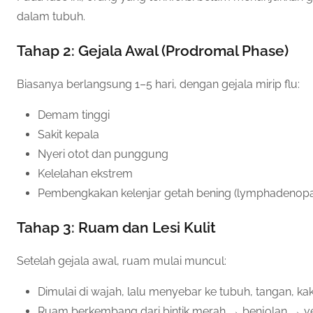
dalam tubuh.
Tahap 2: Gejala Awal (Prodromal Phase)
Biasanya berlangsung 1–5 hari, dengan gejala mirip flu:
Demam tinggi
Sakit kepala
Nyeri otot dan punggung
Kelelahan ekstrem
Pembengkakan kelenjar getah bening (lymphadenopat
Tahap 3: Ruam dan Lesi Kulit
Setelah gejala awal, ruam mulai muncul:
Dimulai di wajah, lalu menyebar ke tubuh, tangan, kak
Ruam berkembang dari bintik merah → benjolan → ves