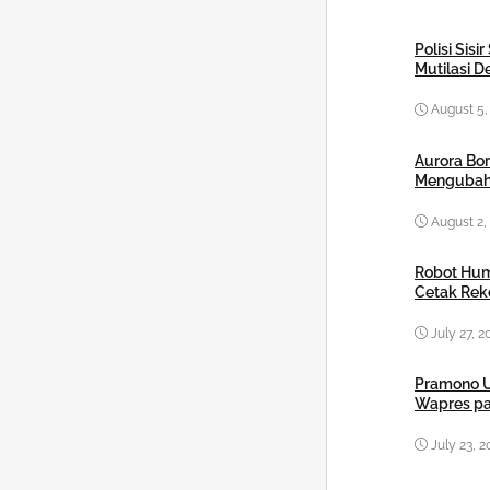
Polisi Sis
Mutilasi 
August 5,
Aurora Bor
Mengubah
August 2,
Robot Hum
Cetak Rek
July 27, 2
Pramono U
Wapres pa
July 23, 2