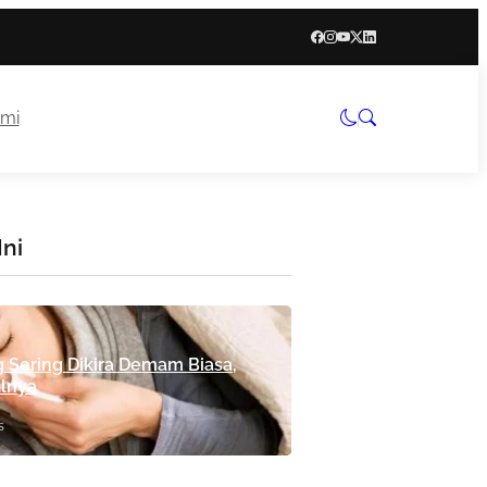
mi
Ini
g Sering Dikira Demam Biasa,
alnya
s