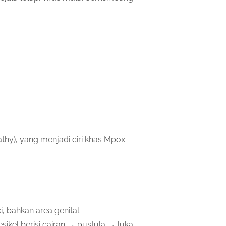
hy), yang menjadi ciri khas Mpox
i, bahkan area genital
ikel berisi cairan → pustula → luka