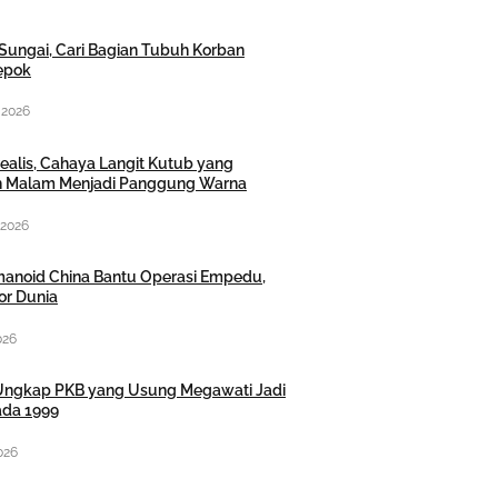
ir Sungai, Cari Bagian Tubuh Korban
Depok
 2026
ealis, Cahaya Langit Kutub yang
 Malam Menjadi Panggung Warna
 2026
anoid China Bantu Operasi Empedu,
or Dunia
026
ngkap PKB yang Usung Megawati Jadi
da 1999
026