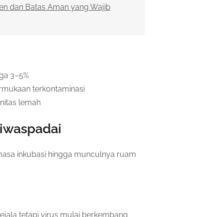
sien dan Batas Aman yang Wajib
ngga 3–5%
ermukaan terkontaminasi
unitas lemah
Diwaspadai
 masa inkubasi hingga munculnya ruam
ejala tetapi virus mulai berkembang