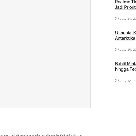
Realme Tin
Jadi Prior
July 19, 2
Ushuaia, 
Antarktika
July 15, 2
Bahlil Mi
hingga Te
July 12, 2