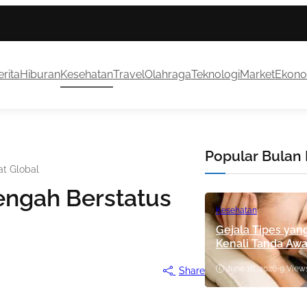
rita
Hiburan
Kesehatan
Travel
Olahraga
Teknologi
Market
Ekono
Popular Bulan 
at Global
engah Berstatus
Kesehatan
Gejala Tipes yan
Kenali Tanda Aw
June 16, 2026
•
9 View
Share