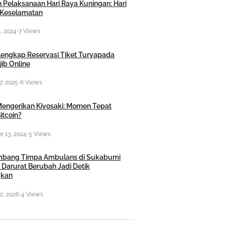
 Pelaksanaan Hari Raya Kuningan: Hari
Keselamatan
, 2024
•
7 Views
engkap Reservasi Tiket Turyapada
ib Online
7, 2025
•
6 Views
engerikan Kiyosaki: Momen Tepat
itcoin?
 13, 2024
•
5 Views
mbang Timpa Ambulans di Sukabumi
 Darurat Berubah Jadi Detik
kan
2, 2026
•
4 Views