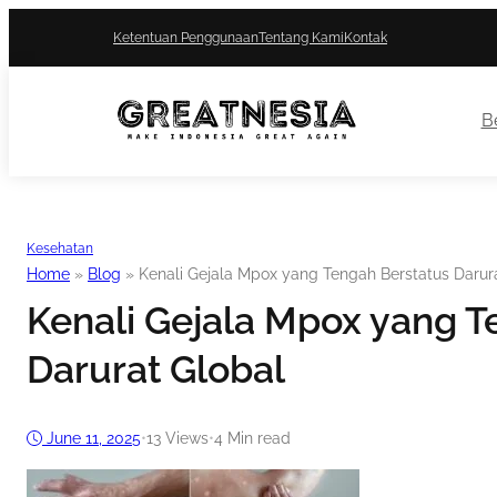
Ketentuan Penggunaan
Tentang Kami
Kontak
Be
Kesehatan
Home
»
Blog
»
Kenali Gejala Mpox yang Tengah Berstatus Darur
Kenali Gejala Mpox yang T
Darurat Global
June 11, 2025
•
13
Views
•
4 Min read