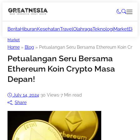
Berita
Hiburan
Kesehatan
Travel
Olahraga
Teknologi
Market
Ekon
Market
Home
»
Blog
»
Petualangan Seru Bersama Ethereum Koin Crypt
Petualangan Seru Bersama
Ethereum Koin Crypto Masa
Depan!
July 14, 2024
•
30
Views
•
7 Min read
Share