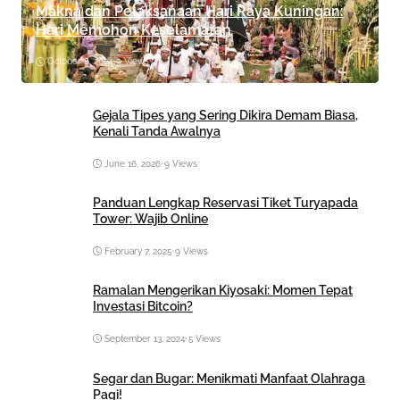
Makna dan Pelaksanaan Hari Raya Kuningan:
Hari Memohon Keselamatan
October 8, 2024
•
9 Views
Gejala Tipes yang Sering Dikira Demam Biasa,
Kenali Tanda Awalnya
June 16, 2026
•
9 Views
Panduan Lengkap Reservasi Tiket Turyapada
Tower: Wajib Online
February 7, 2025
•
9 Views
Ramalan Mengerikan Kiyosaki: Momen Tepat
Investasi Bitcoin?
September 13, 2024
•
5 Views
Segar dan Bugar: Menikmati Manfaat Olahraga
Pagi!