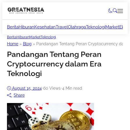
Berita
Hiburan
Kesehatan
Travel
Olahraga
Teknologi
Market
Ekon
Berita
Hiburan
Market
Teknologi
Home
»
Blog
»
Pandangan Tentang Peran Cryptocurrency dalam
Pandangan Tentang Peran
Cryptocurrency dalam Era
Teknologi
August 15, 2024
•
60
Views
•
4 Min read
Share