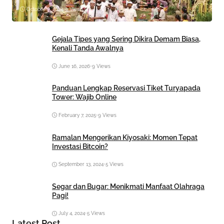
October 8, 2024
•
9 Views
Gejala Tipes yang Sering Dikira Demam Biasa,
Kenali Tanda Awalnya
June 16, 2026
•
9 Views
Panduan Lengkap Reservasi Tiket Turyapada
Tower: Wajib Online
February 7, 2025
•
9 Views
Ramalan Mengerikan Kiyosaki: Momen Tepat
Investasi Bitcoin?
September 13, 2024
•
5 Views
Segar dan Bugar: Menikmati Manfaat Olahraga
Pagi!
July 4, 2024
•
5 Views
Latest Post