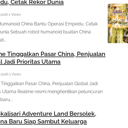
u, Cetak Rekor Dunia
Travel
, 2026
•
1 Views
Makna 
Humanoid China Bantu Operasi Empedu, Cetak
Memoh
Dunia Sebuah robot humanoid buatan China
Octobe
t...
e Tinggalkan Pasar China, Penjualan
l Jadi Prioritas Utama
, 2026
•
1 Views
Tinggalkan Pasar China, Penjualan Global Jadi
as Utama Realme resmi menghentikan peluncuran
baru...
alisari Adventure Land Bersolek,
a Baru Siap Sambut Keluarga