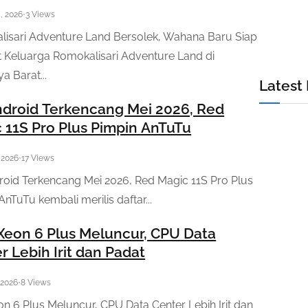
, 2026
•
3 Views
isari Adventure Land Bersolek, Wahana Baru Siap
Keluarga Romokalisari Adventure Land di
a Barat...
Latest
droid Terkencang Mei 2026, Red
 11S Pro Plus Pimpin AnTuTu
 2026
•
17 Views
oid Terkencang Mei 2026, Red Magic 11S Pro Plus
AnTuTu kembali merilis daftar...
 Xeon 6 Plus Meluncur, CPU Data
r Lebih Irit dan Padat
 2026
•
8 Views
eon 6 Plus Meluncur, CPU Data Center Lebih Irit dan