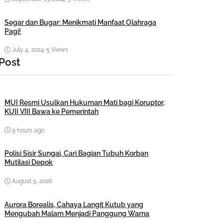
Segar dan Bugar: Menikmati Manfaat Olahraga
Pagi!
July 4, 2024
•
5 Views
 Post
MUI Resmi Usulkan Hukuman Mati bagi Koruptor,
KUII VIII Bawa ke Pemerintah
9 hours ago
Polisi Sisir Sungai, Cari Bagian Tubuh Korban
Mutilasi Depok
August 5, 2026
Aurora Borealis, Cahaya Langit Kutub yang
Mengubah Malam Menjadi Panggung Warna