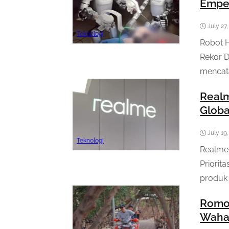
Emped
July 27
Teknologi
Robot 
Rekor 
mencata
Realm
Globa
July 19
Teknologi
Realme 
Priorit
produk 
Romok
Wahan