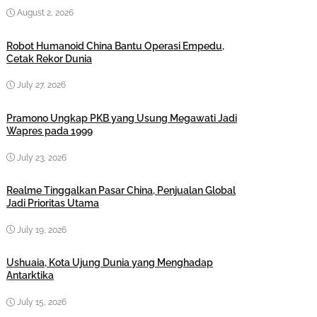
August 2, 2026
Robot Humanoid China Bantu Operasi Empedu,
Cetak Rekor Dunia
July 27, 2026
Pramono Ungkap PKB yang Usung Megawati Jadi
Wapres pada 1999
July 23, 2026
Realme Tinggalkan Pasar China, Penjualan Global
Jadi Prioritas Utama
July 19, 2026
Ushuaia, Kota Ujung Dunia yang Menghadap
Antarktika
July 15, 2026