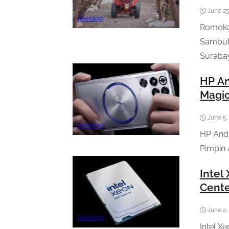
June 25
Teknologi
Romokal
Sambut 
Surabay
HP An
Magic
June 5,
Teknologi
HP Andr
Pimpin 
Intel
Cente
June 2,
Teknologi
Intel X