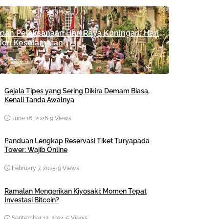
dan Pelaksanaan Hari Raya Kuningan: Hari
on Keselamatan
r 8, 2024
•
9 Views
Gejala Tipes yang Sering Dikira Demam Biasa,
Kenali Tanda Awalnya
June 16, 2026
•
9 Views
Panduan Lengkap Reservasi Tiket Turyapada
Tower: Wajib Online
February 7, 2025
•
9 Views
Ramalan Mengerikan Kiyosaki: Momen Tepat
Investasi Bitcoin?
September 13, 2024
•
5 Views