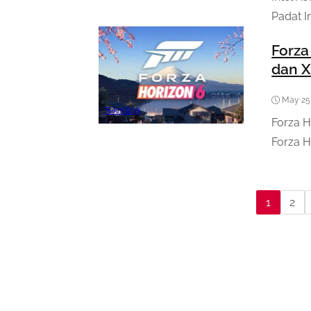
Padat I
Forza
dan 
May 25
Teknologi
Forza H
Forza H
1
2