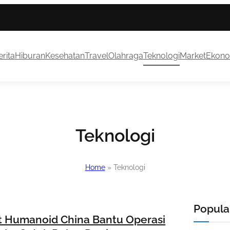
rita
Hiburan
Kesehatan
Travel
Olahraga
Teknologi
Market
Ekono
Teknologi
Home
»
Teknologi
Popular
 Humanoid China Bantu Operasi