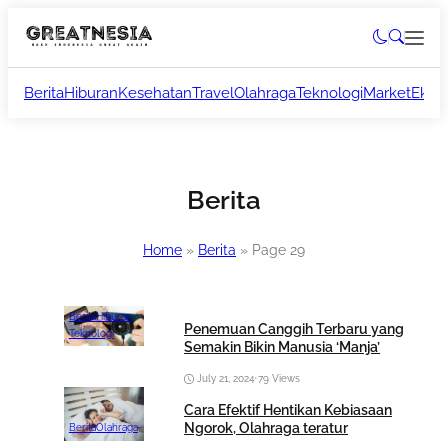
Berita
Hiburan
Kesehatan
Travel
Olahraga
Teknologi
Market
Ekon
Berita
Home
»
Berita
»
Page 29
Berita
Hiburan
Penemuan Canggih Terbaru yang
Teknologi
Semakin Bikin Manusia ‘Manja’
July 21, 2024
•
79 Views
Cara Efektif Hentikan Kebiasaan
Ngorok, Olahraga teratur
Berita
Olahraga