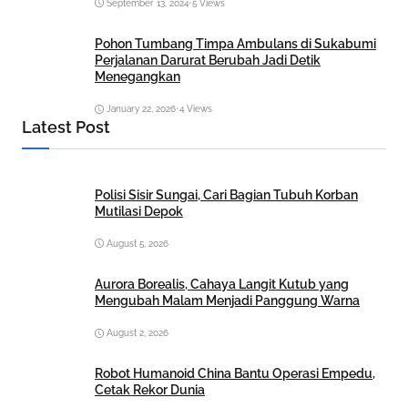
September 13, 2024
•
5 Views
Pohon Tumbang Timpa Ambulans di Sukabumi
Perjalanan Darurat Berubah Jadi Detik
Menegangkan
January 22, 2026
•
4 Views
Latest Post
Polisi Sisir Sungai, Cari Bagian Tubuh Korban
Mutilasi Depok
August 5, 2026
Aurora Borealis, Cahaya Langit Kutub yang
Mengubah Malam Menjadi Panggung Warna
August 2, 2026
Robot Humanoid China Bantu Operasi Empedu,
Cetak Rekor Dunia