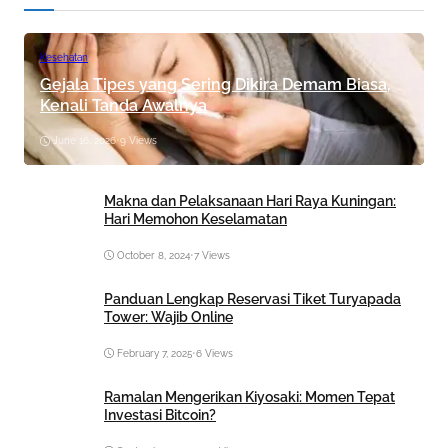
Kesehatan
Gejala Tipes yang Sering Dikira Demam Biasa,
Kenali Tanda Awalnya
June 16, 2026
•
9 Views
Makna dan Pelaksanaan Hari Raya Kuningan:
Hari Memohon Keselamatan
October 8, 2024
•
7 Views
Panduan Lengkap Reservasi Tiket Turyapada
Tower: Wajib Online
February 7, 2025
•
6 Views
Ramalan Mengerikan Kiyosaki: Momen Tepat
Investasi Bitcoin?