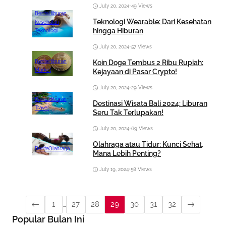
July 20, 2024
•
49 Views
Berita
Hiburan
Teknologi Wearable: Dari Kesehatan
Kesehatan
hingga Hiburan
Teknologi
July 20, 2024
•
57 Views
Berita
Hiburan
Koin Doge Tembus 2 Ribu Rupiah:
Market
Kejayaan di Pasar Crypto!
July 20, 2024
•
29 Views
Berita
Hiburan
Destinasi Wisata Bali 2024: Liburan
Travel
Seru Tak Terlupakan!
July 20, 2024
•
69 Views
Olahraga atau Tidur: Kunci Sehat,
Berita
Olahraga
Mana Lebih Penting?
July 19, 2024
•
58 Views
1
…
27
28
29
30
31
32
Popular Bulan Ini