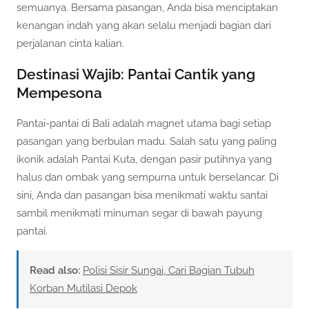
semuanya. Bersama pasangan, Anda bisa menciptakan
kenangan indah yang akan selalu menjadi bagian dari
perjalanan cinta kalian.
Destinasi Wajib: Pantai Cantik yang
Mempesona
Pantai-pantai di Bali adalah magnet utama bagi setiap
pasangan yang berbulan madu. Salah satu yang paling
ikonik adalah Pantai Kuta, dengan pasir putihnya yang
halus dan ombak yang sempurna untuk berselancar. Di
sini, Anda dan pasangan bisa menikmati waktu santai
sambil menikmati minuman segar di bawah payung
pantai.
Read also:
Polisi Sisir Sungai, Cari Bagian Tubuh
Korban Mutilasi Depok