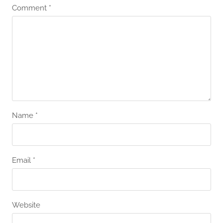
Comment
*
Name
*
Email
*
Website