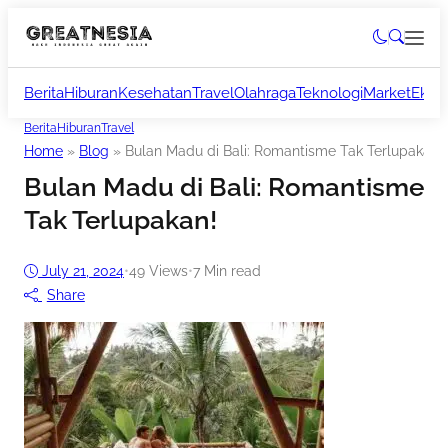
Berita
Hiburan
Kesehatan
Travel
Olahraga
Teknologi
Market
Ekon
Berita
Hiburan
Travel
Home
»
Blog
»
Bulan Madu di Bali: Romantisme Tak Terlupakan!
Bulan Madu di Bali: Romantisme
Tak Terlupakan!
July 21, 2024
•
49
Views
•
7 Min read
Share