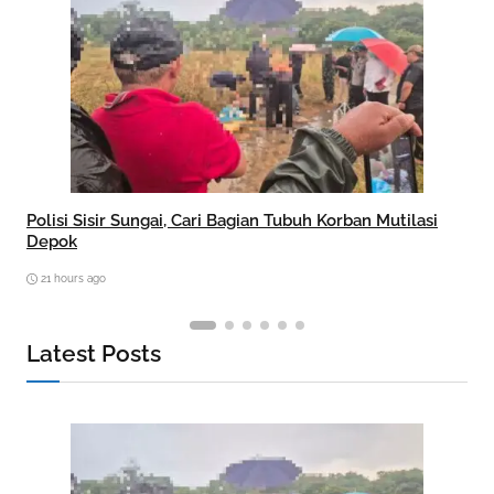
Polisi Sisir Sungai, Cari Bagian Tubuh Korban Mutilasi
Depok
21 hours ago
Latest Posts