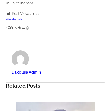
mulai terbenam.
Post Views:
3,332
Wisata Bali
Facebook
Twitter
Pinterest
Mail
WhatsApp
Dakousa Admin
Related Posts