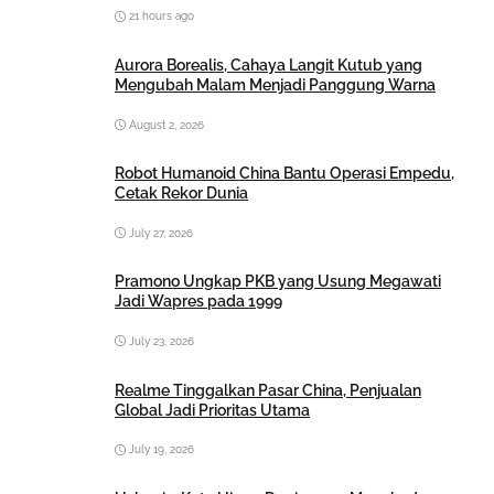
21 hours ago
Aurora Borealis, Cahaya Langit Kutub yang
Mengubah Malam Menjadi Panggung Warna
August 2, 2026
Robot Humanoid China Bantu Operasi Empedu,
Cetak Rekor Dunia
July 27, 2026
Pramono Ungkap PKB yang Usung Megawati
Jadi Wapres pada 1999
July 23, 2026
Realme Tinggalkan Pasar China, Penjualan
Global Jadi Prioritas Utama
July 19, 2026