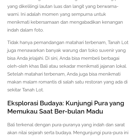
yang dikelilingi lautan luas dan langit yang berwarna-
warni. Ini adalah momen yang sempurna untuk
menikmati kebersamaan dan mengabadikan kenangan
indah dalam foto.
Tidak hanya pemandangan matahari terbenam, Tanah Lot
juga menawarkan banyak warung dan toko suvenir yang
bisa Anda jelajahi. Di sini, Anda bisa membeli berbagai
oleh-oleh khas Bali atau sekadar menikmati jajanan lokal.
Setelah matahari terbenam, Anda juga bisa menikmati
makan malam romantis di salah satu restoran yang ada di
sekitar Tanah Lot.
Eksplorasi Budaya: Kunjungi Pura yang
Memukau Saat Ber-bulan Madu
Bali terkenal dengan pura-puranya yang indah dan sarat
akan nilai sejarah serta budaya. Mengunjungi pura-pura ini