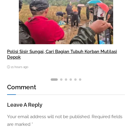
Polisi Sisir Sungai, Cari Bagian Tubuh Korban Mutilasi
Depok
21 hours ago
Comment
Leave A Reply
Your email address will not be published.
Required fields
are marked
*