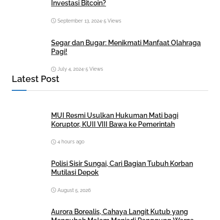
Investasi Bitcoin?
September 13, 2024
•
5 Views
Segar dan Bugar: Menikmati Manfaat Olahraga
Pagi!
July 4, 2024
•
5 Views
Latest Post
MUI Resmi Usulkan Hukuman Mati bagi
Koruptor, KUII VIII Bawa ke Pemerintah
4 hours ago
Polisi Sisir Sungai, Cari Bagian Tubuh Korban
Mutilasi Depok
August 5, 2026
Aurora Borealis, Cahaya Langit Kutub yang