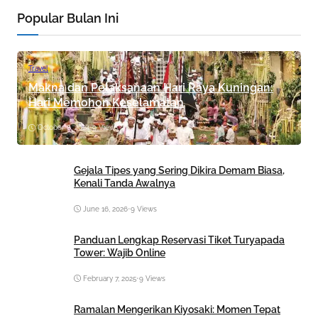
Popular Bulan Ini
Travel
Makna dan Pelaksanaan Hari Raya Kuningan:
Hari Memohon Keselamatan
October 8, 2024
•
9 Views
Gejala Tipes yang Sering Dikira Demam Biasa,
Kenali Tanda Awalnya
June 16, 2026
•
9 Views
Panduan Lengkap Reservasi Tiket Turyapada
Tower: Wajib Online
February 7, 2025
•
9 Views
Ramalan Mengerikan Kiyosaki: Momen Tepat