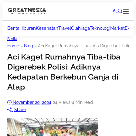
Berita
Hiburan
Kesehatan
Travel
Olahraga
Teknologi
Market
Ekon
Berita
Home
»
Blog
»
Aci Kaget Rumahnya Tiba-tiba Digerebek Polisi:
Aci Kaget Rumahnya Tiba-tiba
Digerebek Polisi: Adiknya
Kedapatan Berkebun Ganja di
Atap
November 20, 2024
•
24
Views
•
4 Min read
Share