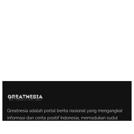
Greatnesia adalah portal berita nasional yang mengangkat
informasi dan cerita positif Indonesia, memadukan sudut
pandang inspiratif dengan gaya yang menggugah, supaya
pembaca ikut merasa lebih optimis dan punya energi untuk