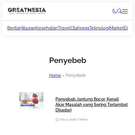
Berita
Hiburan
Kesehatan
Travel
Olahraga
Teknologi
Market
Ekon
Penyebeb
Home
»
Penyebeb
Penyebab Jantung Bocor, Kenali
Akar Masalah yang Sering Terlambat
Kesehatan
Disadari
July 4, 2026
•
2 Views