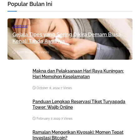
Popular Bulan Ini
Kesehatan
Gejala Tipes yang Sering Dikira Demam Biasa,
Kenali Tanda Awalnya
June 16, 2026
•
9 Views
Makna dan Pelaksanaan Hari Raya Kuningan:
Hari Memohon Keselamatan
October 8, 2024
•
7 Views
Panduan Lengkap Reservasi Tiket Turyapada
Tower: Wajib Online
February 7, 2025
•
7 Views
Ramalan Mengerikan Kiyosaki: Momen Tepat
Investasi Bitcoin?