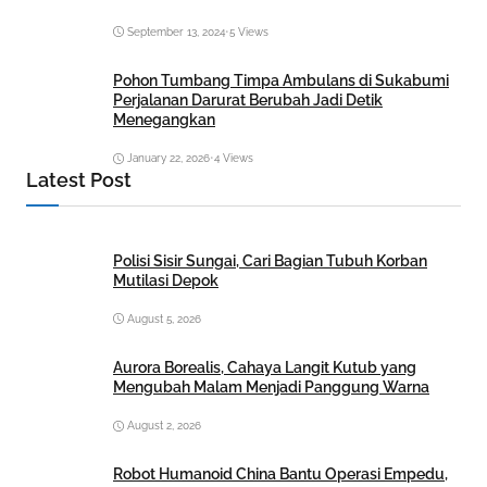
September 13, 2024
•
5 Views
Pohon Tumbang Timpa Ambulans di Sukabumi
Perjalanan Darurat Berubah Jadi Detik
Menegangkan
January 22, 2026
•
4 Views
Latest Post
Polisi Sisir Sungai, Cari Bagian Tubuh Korban
Mutilasi Depok
August 5, 2026
Aurora Borealis, Cahaya Langit Kutub yang
Mengubah Malam Menjadi Panggung Warna
August 2, 2026
Robot Humanoid China Bantu Operasi Empedu,