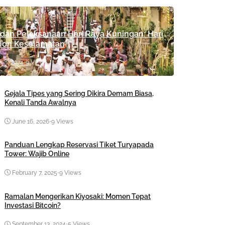
dan Pelaksanaan Hari Raya Kuningan: Hari
on Keselamatan
r 8, 2024
•
9 Views
Gejala Tipes yang Sering Dikira Demam Biasa,
Kenali Tanda Awalnya
June 16, 2026
•
9 Views
Panduan Lengkap Reservasi Tiket Turyapada
Tower: Wajib Online
February 7, 2025
•
9 Views
Ramalan Mengerikan Kiyosaki: Momen Tepat
Investasi Bitcoin?
September 13, 2024
•
5 Views