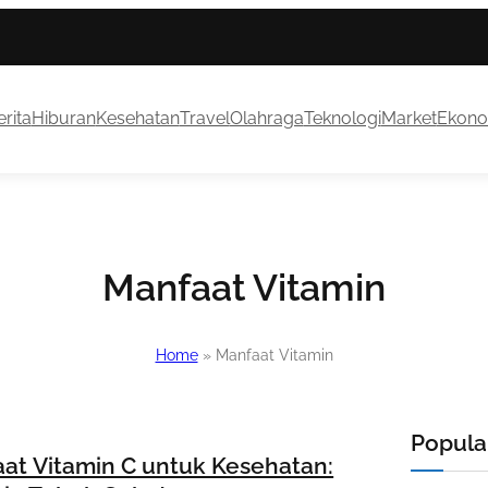
rita
Hiburan
Kesehatan
Travel
Olahraga
Teknologi
Market
Ekono
Manfaat Vitamin
Home
»
Manfaat Vitamin
Popular
at Vitamin C untuk Kesehatan: