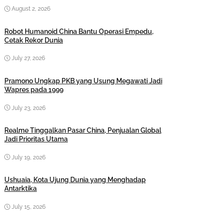
August 2, 2026
Robot Humanoid China Bantu Operasi Empedu,
Cetak Rekor Dunia
July 27, 2026
Pramono Ungkap PKB yang Usung Megawati Jadi
Wapres pada 1999
July 23, 2026
Realme Tinggalkan Pasar China, Penjualan Global
Jadi Prioritas Utama
July 19, 2026
Ushuaia, Kota Ujung Dunia yang Menghadap
Antarktika
July 15, 2026