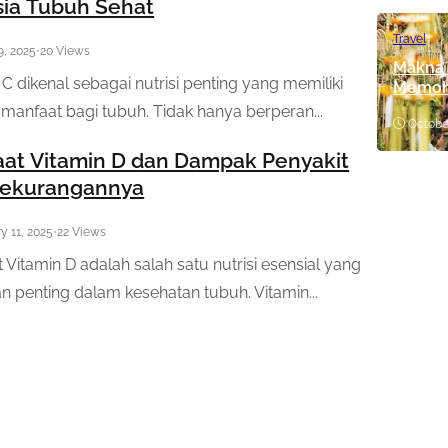
ia Tubuh Sehat
Travel
9, 2025
•
20 Views
Makna 
 C dikenal sebagai nutrisi penting yang memiliki
Memoh
manfaat bagi tubuh. Tidak hanya berperan...
Octobe
at Vitamin D dan Dampak Penyakit
Kekurangannya
y 11, 2025
•
22 Views
 Vitamin D adalah salah satu nutrisi esensial yang
n penting dalam kesehatan tubuh. Vitamin...