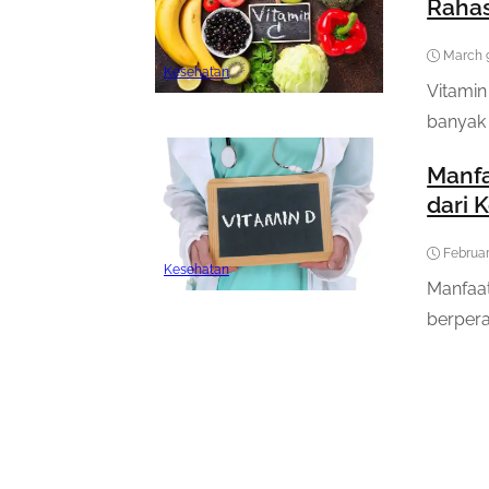
Rahas
March 
Kesehatan
Vitamin
banyak 
Manfa
dari 
Februar
Kesehatan
Manfaat
berpera