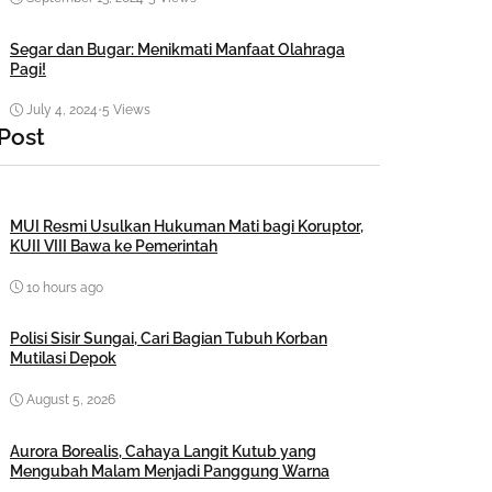
Segar dan Bugar: Menikmati Manfaat Olahraga
Pagi!
July 4, 2024
•
5 Views
 Post
MUI Resmi Usulkan Hukuman Mati bagi Koruptor,
KUII VIII Bawa ke Pemerintah
10 hours ago
Polisi Sisir Sungai, Cari Bagian Tubuh Korban
Mutilasi Depok
August 5, 2026
Aurora Borealis, Cahaya Langit Kutub yang
Mengubah Malam Menjadi Panggung Warna