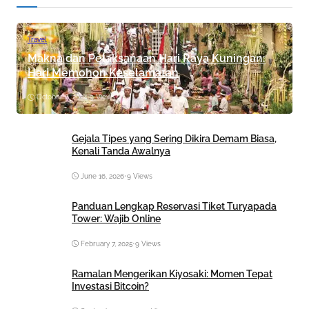
Travel
Makna dan Pelaksanaan Hari Raya Kuningan:
Hari Memohon Keselamatan
October 8, 2024
•
9 Views
Gejala Tipes yang Sering Dikira Demam Biasa,
Kenali Tanda Awalnya
June 16, 2026
•
9 Views
Panduan Lengkap Reservasi Tiket Turyapada
Tower: Wajib Online
February 7, 2025
•
9 Views
Ramalan Mengerikan Kiyosaki: Momen Tepat
Investasi Bitcoin?