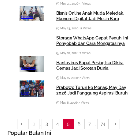
May 25, 2026
•
9 Views
Bisnis Online Anak Muda Meledak,
Ekonomi
Ekonomi Digital Jadi Mesin Baru
May 23, 2026
•
11 Views
Storage WhatsApp Cepat Penuh, Ini
Penyebab dan Cara Mengatasinya
May 18, 2026
•
7 Views
Hantavirus Kapal Pesiar, Isu Dikira
Cemas Jadi Sorotan Dunia
Kesehatan
May 15, 2026
•
7 Views
Prabowo Turun ke Monas, May Day
2026 Jadi Panggung Aspirasi Buruh
Berita
May 8, 2026
•
7 Views
1
…
3
4
5
6
7
…
74
Popular Bulan Ini