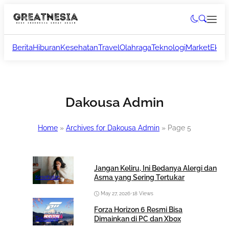
Berita
Hiburan
Kesehatan
Travel
Olahraga
Teknologi
Market
Ekon
Dakousa Admin
Home
»
Archives for Dakousa Admin
»
Page 5
Jangan Keliru, Ini Bedanya Alergi dan
Asma yang Sering Tertukar
Kesehatan
May 27, 2026
•
18 Views
Forza Horizon 6 Resmi Bisa
Dimainkan di PC dan Xbox
Teknologi