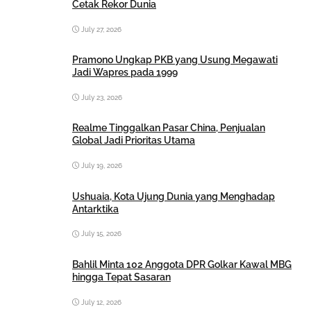
Cetak Rekor Dunia
July 27, 2026
Pramono Ungkap PKB yang Usung Megawati
Jadi Wapres pada 1999
July 23, 2026
Realme Tinggalkan Pasar China, Penjualan
Global Jadi Prioritas Utama
July 19, 2026
Ushuaia, Kota Ujung Dunia yang Menghadap
Antarktika
July 15, 2026
Bahlil Minta 102 Anggota DPR Golkar Kawal MBG
hingga Tepat Sasaran
July 12, 2026