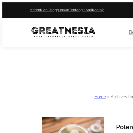
Ketentuan Penggunaan
Tentang Kami
Kontak
Be
Home
»
Archives fo
Polem