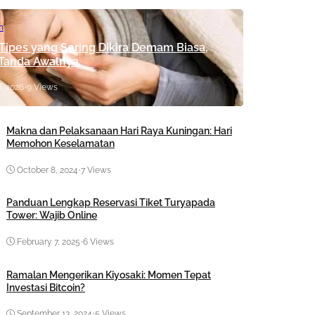
n
 Tipes yang Sering Dikira Demam Biasa,
 Tanda Awalnya
, 2026
•
9 Views
Makna dan Pelaksanaan Hari Raya Kuningan: Hari
Memohon Keselamatan
October 8, 2024
•
7 Views
Panduan Lengkap Reservasi Tiket Turyapada
Tower: Wajib Online
February 7, 2025
•
6 Views
Ramalan Mengerikan Kiyosaki: Momen Tepat
Investasi Bitcoin?
September 13, 2024
•
5 Views