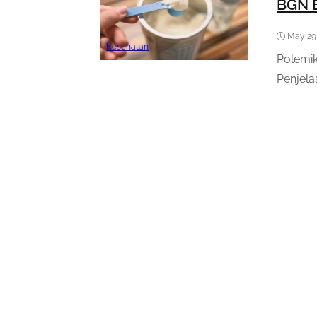
BGN B
May 29
Kesehatan
Polemik
Penjela