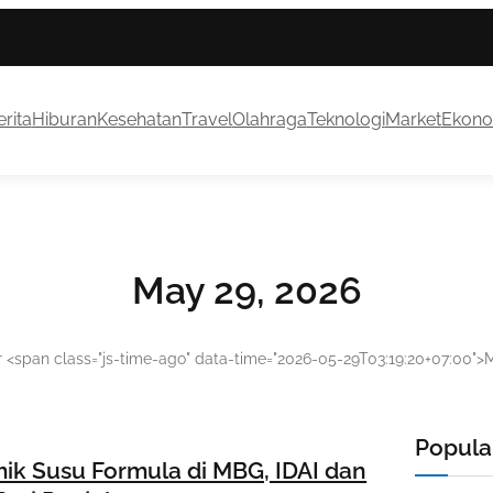
rita
Hiburan
Kesehatan
Travel
Olahraga
Teknologi
Market
Ekono
May 29, 2026
r <span class="js-time-ago" data-time="2026-05-29T03:19:20+07:00"
Popular
ik Susu Formula di MBG, IDAI dan