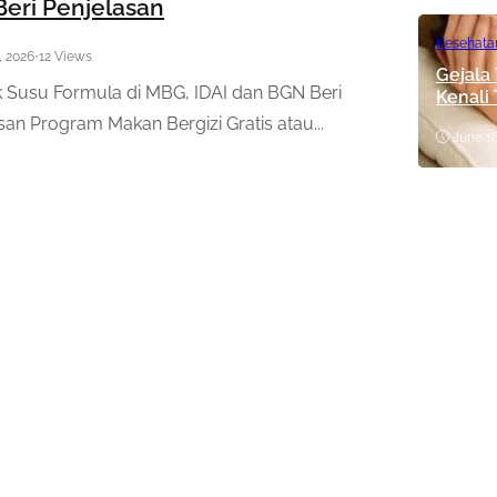
eri Penjelasan
Kesehata
, 2026
•
12 Views
Gejala
 Susu Formula di MBG, IDAI dan BGN Beri
Kenali
san Program Makan Bergizi Gratis atau...
June 16