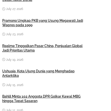
July 27, 2026
Pramono Ungkap PKB yang Usung Megawati Jadi
Wapres pada 1999
July 23, 2026
Realme Tinggalkan Pasar China, Penjualan Global
Jadi Prioritas Utama
July 19, 2026
Ushuaia, Kota Ujung Dunia yang Menghadap
Antarktika
July 15, 2026
Bahlil Minta 102 Anggota DPR Golkar Kawal MBG
hingga Tepat Sasaran
July 12, 2026