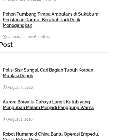
Pohon Tumbang Timpa Ambulans di Sukabumi
Perjalanan Darurat Berubah Jadi Detik
Menegangkan
January 22, 2026
•
4 Views
 Post
Polisi Sisir Sungai, Cari Bagian Tubuh Korban
Mutilasi Depok
August 5, 2026
Aurora Borealis, Cahaya Langit Kutub yang
Mengubah Malam Menjadi Panggung Warna
August 2, 2026
Robot Humanoid China Bantu Operasi Empedu,
Cetak Rekor Dunia