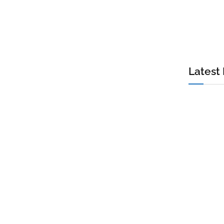
Latest