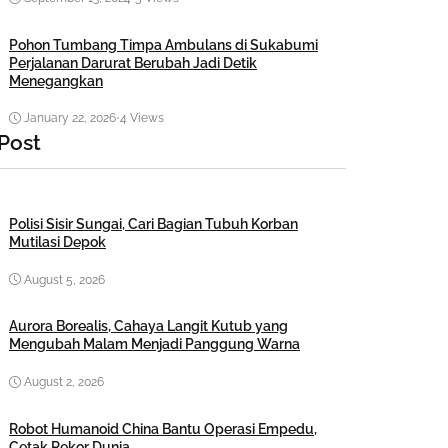
Pohon Tumbang Timpa Ambulans di Sukabumi
Perjalanan Darurat Berubah Jadi Detik
Menegangkan
January 22, 2026
•
4 Views
 Post
Polisi Sisir Sungai, Cari Bagian Tubuh Korban
Mutilasi Depok
August 5, 2026
Aurora Borealis, Cahaya Langit Kutub yang
Mengubah Malam Menjadi Panggung Warna
August 2, 2026
Robot Humanoid China Bantu Operasi Empedu,
Cetak Rekor Dunia