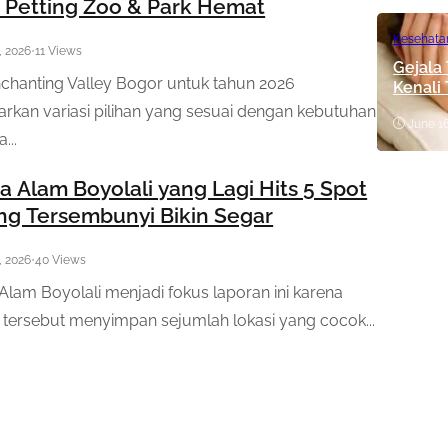
 Petting Zoo & Park Hemat
Kesehata
, 2026
•
11 Views
Gejala
nchanting Valley Bogor untuk tahun 2026
Kenali
kan variasi pilihan yang sesuai dengan kebutuhan
June 16
...
a Alam Boyolali yang Lagi Hits 5 Spot
ng Tersembunyi Bikin Segar
, 2026
•
40 Views
Alam Boyolali menjadi fokus laporan ini karena
 tersebut menyimpan sejumlah lokasi yang cocok...