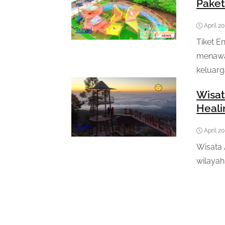
Paket
April 20
Travel
Tiket E
menawar
keluarga
Wisat
Heali
Travel
April 20
Wisata 
wilayah