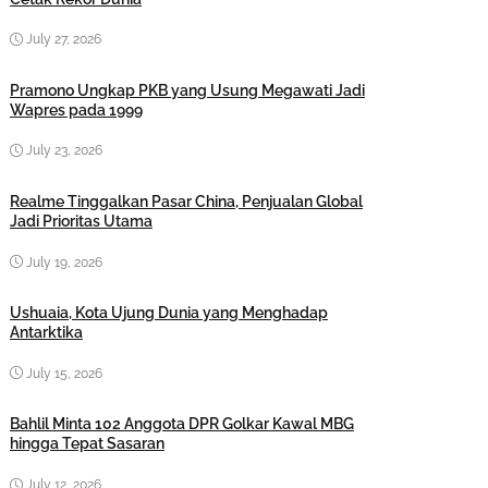
July 27, 2026
Pramono Ungkap PKB yang Usung Megawati Jadi
Wapres pada 1999
July 23, 2026
Realme Tinggalkan Pasar China, Penjualan Global
Jadi Prioritas Utama
July 19, 2026
Ushuaia, Kota Ujung Dunia yang Menghadap
Antarktika
July 15, 2026
Bahlil Minta 102 Anggota DPR Golkar Kawal MBG
hingga Tepat Sasaran
July 12, 2026