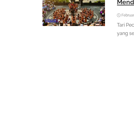
Mend
Februar
Hiburan
Tari Pe
yang se