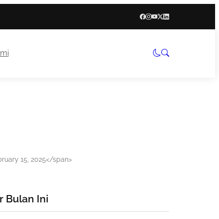
mi
bruary 15, 2025</span>
 Bulan Ini