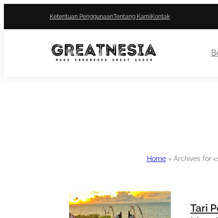
Ketentuan Penggunaan
Tentang Kami
Kontak
Be
Home
»
Archives for 
Tari 