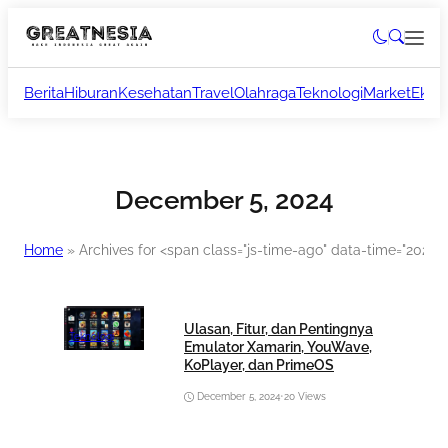
Berita
Hiburan
Kesehatan
Travel
Olahraga
Teknologi
Market
Ekon
December 5, 2024
Home
»
Archives for <span class="js-time-ago" data-time="202
Ulasan, Fitur, dan Pentingnya
Teknologi
Emulator Xamarin, YouWave,
KoPlayer, dan PrimeOS
December 5, 2024
•
20 Views