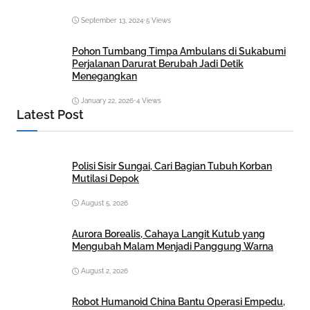
September 13, 2024
•
5 Views
Pohon Tumbang Timpa Ambulans di Sukabumi
Perjalanan Darurat Berubah Jadi Detik
Menegangkan
January 22, 2026
•
4 Views
Latest Post
Polisi Sisir Sungai, Cari Bagian Tubuh Korban
Mutilasi Depok
August 5, 2026
Aurora Borealis, Cahaya Langit Kutub yang
Mengubah Malam Menjadi Panggung Warna
August 2, 2026
Robot Humanoid China Bantu Operasi Empedu,