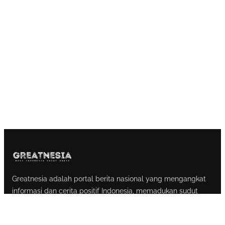
Greatnesia adalah portal berita nasional yang mengangkat
informasi dan cerita positif Indonesia, memadukan sudut
pandang inspiratif dengan gaya yang menggugah, supaya
pembaca ikut merasa lebih optimis dan punya energi untuk