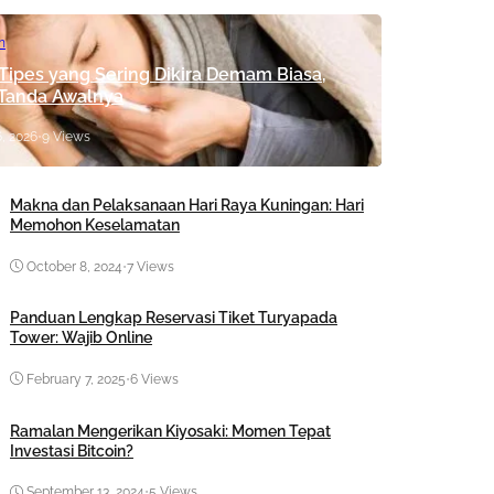
n
 Tipes yang Sering Dikira Demam Biasa,
 Tanda Awalnya
, 2026
•
9 Views
Makna dan Pelaksanaan Hari Raya Kuningan: Hari
Memohon Keselamatan
October 8, 2024
•
7 Views
Panduan Lengkap Reservasi Tiket Turyapada
Tower: Wajib Online
February 7, 2025
•
6 Views
Ramalan Mengerikan Kiyosaki: Momen Tepat
Investasi Bitcoin?
September 13, 2024
•
5 Views