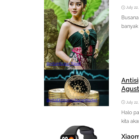
July 22
Busana 
banyak 
Berita
Hiburan
Travel
Antis
Agust
Berita
Ekonomi
Hiburan
Market
July 22
Halo par
kita ak
Xiaom