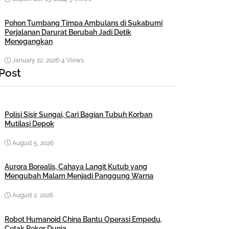
Pohon Tumbang Timpa Ambulans di Sukabumi
Perjalanan Darurat Berubah Jadi Detik
Menegangkan
January 22, 2026
•
4 Views
 Post
Polisi Sisir Sungai, Cari Bagian Tubuh Korban
Mutilasi Depok
August 5, 2026
Aurora Borealis, Cahaya Langit Kutub yang
Mengubah Malam Menjadi Panggung Warna
August 2, 2026
Robot Humanoid China Bantu Operasi Empedu,
Cetak Rekor Dunia