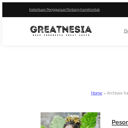
Ketentuan Penggunaan
Tentang Kami
Kontak
Be
Home
»
Archives fo
Peson