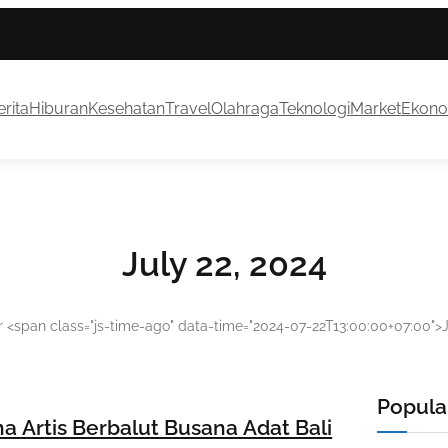
rita
Hiburan
Kesehatan
Travel
Olahraga
Teknologi
Market
Ekono
July 22, 2024
r <span class="js-time-ago" data-time="2024-07-22T13:00:00+07:00">
Popular
a Artis Berbalut Busana Adat Bali