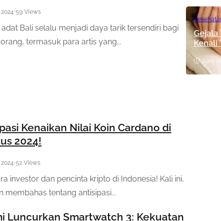
, 2024
•
59 Views
Kesehata
adat Bali selalu menjadi daya tarik tersendiri bagi
Gejala
orang, termasuk para artis yang...
Kenali
June 16
ipasi Kenaikan Nilai Koin Cardano di
us 2024!
, 2024
•
52 Views
a investor dan pencinta kripto di Indonesia! Kali ini,
an membahas tentang antisipasi...
i Luncurkan Smartwatch 3: Kekuatan