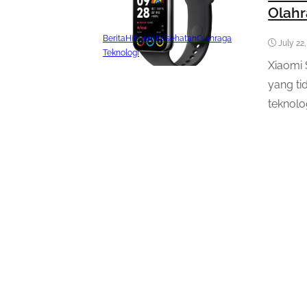
Olahr
Berita
Hiburan
Kesehatan
Olahraga
July 22
Teknologi
Xiaomi
yang ti
teknolo