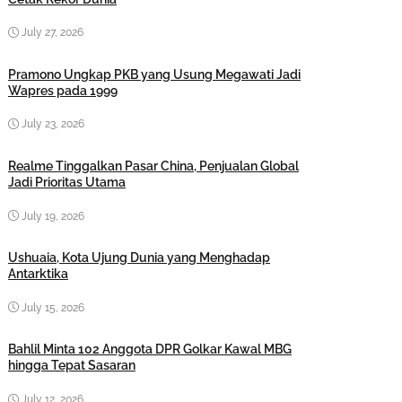
July 27, 2026
Pramono Ungkap PKB yang Usung Megawati Jadi
Wapres pada 1999
July 23, 2026
Realme Tinggalkan Pasar China, Penjualan Global
Jadi Prioritas Utama
July 19, 2026
Ushuaia, Kota Ujung Dunia yang Menghadap
Antarktika
July 15, 2026
Bahlil Minta 102 Anggota DPR Golkar Kawal MBG
hingga Tepat Sasaran
July 12, 2026