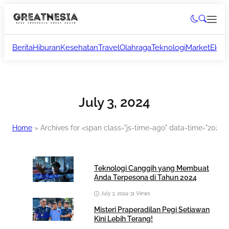
Berita
Hiburan
Kesehatan
Travel
Olahraga
Teknologi
Market
Ekon
July 3, 2024
Home
»
Archives for <span class="js-time-ago" data-time="2024
Teknologi Canggih yang Membuat
Teknologi
Anda Terpesona di Tahun 2024
July 3, 2024
•
31 Views
Misteri Praperadilan Pegi Setiawan
Berita
Kini Lebih Terang!