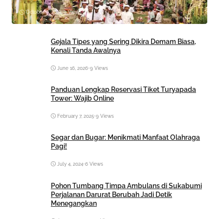
October 8, 2024
•
9 Views
Gejala Tipes yang Sering Dikira Demam Biasa,
Kenali Tanda Awalnya
June 16, 2026
•
9 Views
Panduan Lengkap Reservasi Tiket Turyapada
Tower: Wajib Online
February 7, 2025
•
9 Views
Segar dan Bugar: Menikmati Manfaat Olahraga
Pagi!
July 4, 2024
•
6 Views
Pohon Tumbang Timpa Ambulans di Sukabumi
Perjalanan Darurat Berubah Jadi Detik
Menegangkan