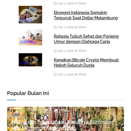
July 3, 2024
•
17 Views
Ekonomi Indonesia Semakin
Terpuruk Saat Dollar Melambung
Ekonomi
July 3, 2024
•
19 Views
Rahasia Tubuh Sehat dan Panjang
Umur dengan Olahraga Ceria
Olahraga
July 3, 2024
•
26 Views
Kenaikan Bitcoin Crypto Membuat
Market
Heboh Seluruh Dunia
July 3, 2024
•
28 Views
Popular Bulan Ini
Travel
Makna dan Pelaksanaan Hari Raya Kuningan:
Hari Memohon Keselamatan