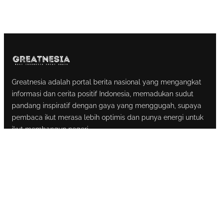
Greatnesia adalah portal berita nasional yang mengangkat
informasi dan cerita positif Indonesia, memadukan sudut
pandang inspiratif dengan gaya yang menggugah, supaya
pembaca ikut merasa lebih optimis dan punya energi untuk
ikut membangun negeri.
Ketentuan Penggunaan
Tentang Kami
Kontak
@2024-2026
Greatnesia
. All Rights Reserved